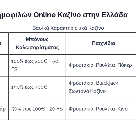
μοφιλών Online Καζίνο στην Ελλάδα
Βασικά Χαρακτηριστικά Καζίνο
Μπόνους
α
Παιχνίδια
Καλωσορίσματος
100% έως 200€ + 50
Φρουτάκια, Ρουλέτα, Πόκερ
FS
Φρουτάκια, Blackjack,
150% έως 300€
Ζωντανό Καζίνο
τάρ
50% έως 100€ + 20 FS
Φρουτάκια, Ρουλέτα, Κίνο