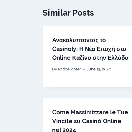
Similar Posts
Ανακαλύπτοντας το
Casinoly: Η Νέα Εποχή στα
Online Καζίνο στην Ελλάδα
By
abdoelkbeer
June 13, 2026
Come Massimizzare le Tue
Vincite su Casinò Online
nel 2024