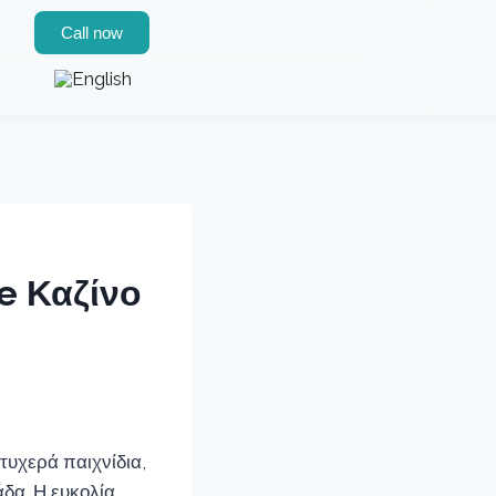
Call now
e Καζίνο
υχερά παιχνίδια,
άδα. Η ευκολία