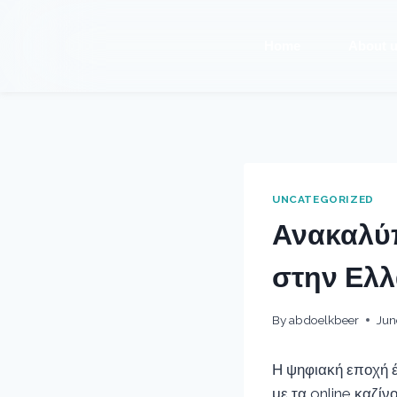
Home
About 
UNCATEGORIZED
Ανακαλύπ
στην Ελ
By
abdoelkbeer
Jun
Η ψηφιακή εποχή έ
με τα online καζί