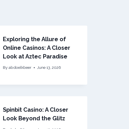
Exploring the Allure of
Online Casinos: A Closer
Look at Aztec Paradise
By
abdoelkbeer
June 13, 2026
Spinbit Casino: A Closer
Look Beyond the Glitz