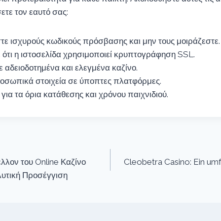
ετε τον εαυτό σας:
τε ισχυρούς κωδικούς πρόσβασης και μην τους μοιράζεστε.
ότι η ιστοσελίδα χρησιμοποιεί κρυπτογράφηση SSL.
ε αδειοδοτημένα και ελεγμένα καζίνο.
ροσωπικά στοιχεία σε ύποπτες πλατφόρμες.
για τα όρια κατάθεσης και χρόνου παιχνιδιού.
λλον του Online Καζίνο
Cleobetra Casino: Ein umf
λυτική Προσέγγιση