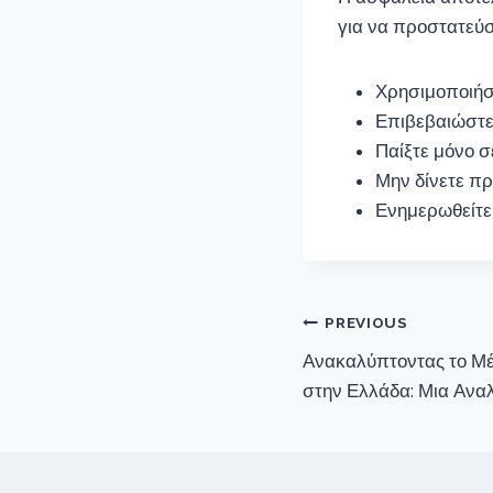
για να προστατεύσ
Χρησιμοποιήσ
Επιβεβαιώστε 
Παίξτε μόνο σ
Μην δίνετε π
Ενημερωθείτε 
PREVIOUS
Ανακαλύπτοντας το Μέ
στην Ελλάδα: Μια Ανα