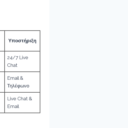
Υποστήριξη
24/7 Live
Chat
Email &
Τηλέφωνο
Live Chat &
Email