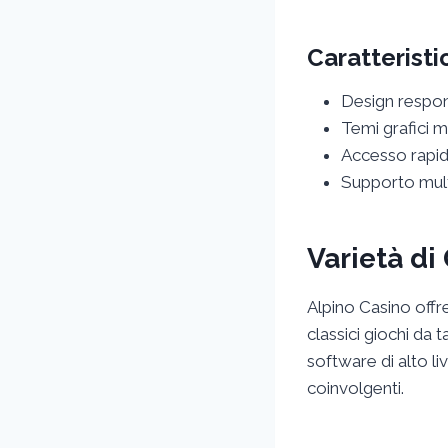
Caratteristic
Design respon
Temi grafici m
Accesso rapid
Supporto multi
Varietà di 
Alpino Casino offre
classici giochi da 
software di alto li
coinvolgenti.