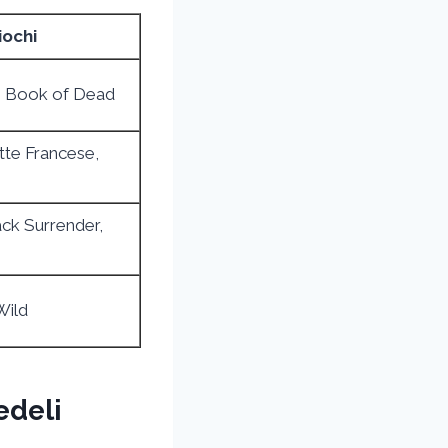
iochi
t, Book of Dead
tte Francese,
ack Surrender,
Wild
edeli