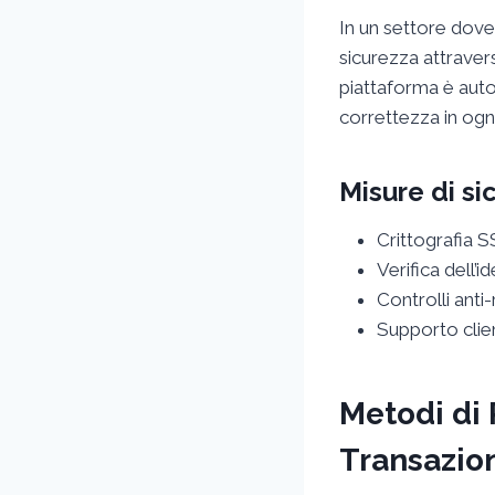
In un settore dove
sicurezza attravers
piattaforma è auto
correttezza in ogni
Misure di si
Crittografia S
Verifica dell’i
Controlli anti
Supporto clie
Metodi di 
Transazio