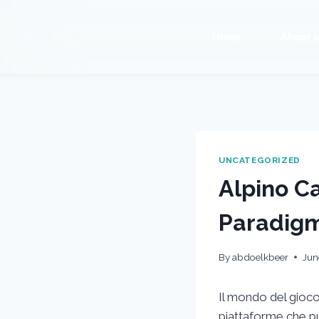
Home
About 
UNCATEGORIZED
Alpino C
Paradigm
By
abdoelkbeer
Jun
Il mondo del gioco
piattaforme che pu