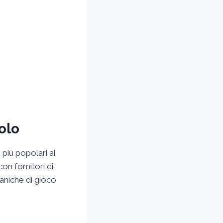
volo
 più popolari ai
on fornitori di
caniche di gioco