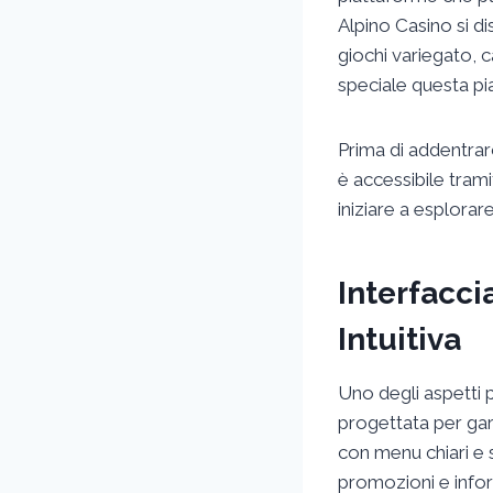
Alpino Casino si d
giochi variegato, 
speciale questa pi
Prima di addentrarc
è accessibile tramit
iniziare a esplorare
Interfacci
Intuitiva
Uno degli aspetti p
progettata per gar
con menu chiari e 
promozioni e inform