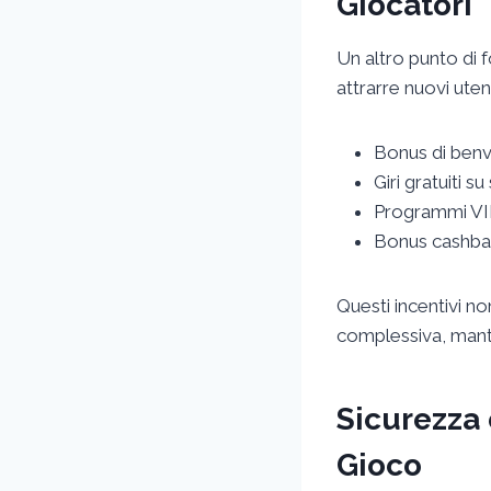
Giocatori
Un altro punto di 
attrarre nuovi uten
Bonus di benv
Giri gratuiti s
Programmi VIP
Bonus cashbac
Questi incentivi no
complessiva, mant
Sicurezza 
Gioco