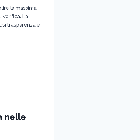
ntire la massima
 verifica. La
osì trasparenza e
à nelle