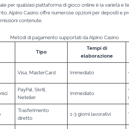
e per qualsiasi piattaforma di gioco online è la varietà e l’e
o. Alpino Casino offre numerose opzioni per depositi e pr
missioni contenute.
Metodi di pagamento supportati da Alpino Casino
Tempi di
Tipo
elaborazione
Visa, MasterCard
Immediato
PayPal, Skrill,
nici
Immediato
Neteller
Trasferimento
o
1-3 giorni lavorativi
diretto