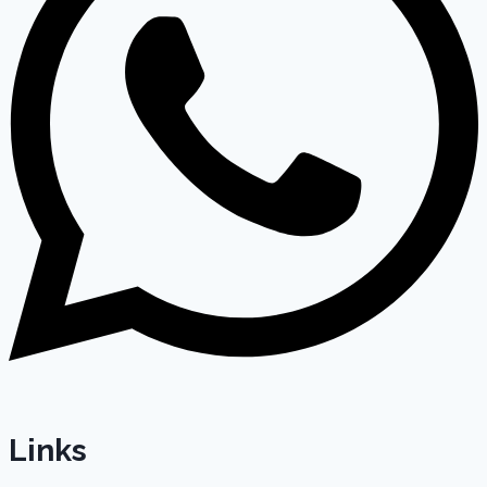
Links