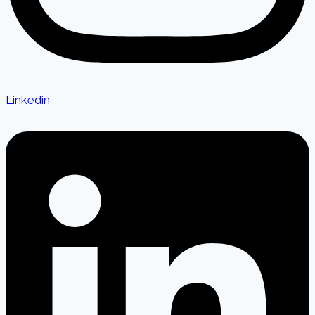
Linkedin