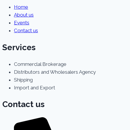
Home
About us
Events
Contact us
Services
Commerclal Brokerage
Distributors and Wholesalers Agency
Shipping
Import and Export
Contact us