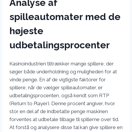
Analyse af
spilleautomater med de
højeste
udbetalingsprocenter
Kasinoindustrien tiltrækker mange spillere, der
søger både underholdning og muligheden for at
vinde penge. En af de vigtigste faktorer for
spillere, når de vælger spilleautomater, er
udbetalingsprocenten, også kendt som RTP
(Return to Player). Denne procent angiver, hvor
stor en del af de indbetalte penge maskinen
forventes at udbetale tilbage til spillerne over tid.
At forstå og analysere disse tal kan give spillere en