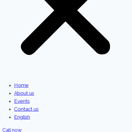
Home
About us
Events
Contact us
English
Call now