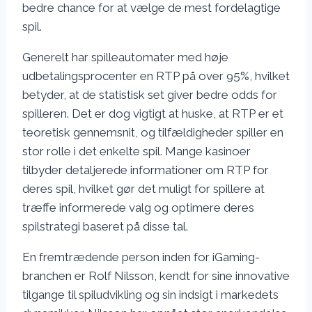
bedre chance for at vælge de mest fordelagtige
spil.
Generelt har spilleautomater med høje
udbetalingsprocenter en RTP på over 95%, hvilket
betyder, at de statistisk set giver bedre odds for
spilleren. Det er dog vigtigt at huske, at RTP er et
teoretisk gennemsnit, og tilfældigheder spiller en
stor rolle i det enkelte spil. Mange kasinoer
tilbyder detaljerede informationer om RTP for
deres spil, hvilket gør det muligt for spillere at
træffe informerede valg og optimere deres
spilstrategi baseret på disse tal.
En fremtrædende person inden for iGaming-
branchen er Rolf Nilsson, kendt for sine innovative
tilgange til spiludvikling og sin indsigt i markedets