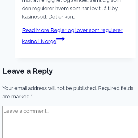
mot avhengighet og svindel, samtidig som
den regulerer hvem som har lov til å tilby
kasinospill. Det er kun…
Read More
Regler og lover som regulerer
kasino i Norge
Leave a Reply
Your email address will not be published.
Required fields
are marked
*