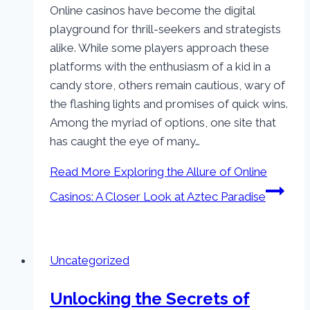
Online casinos have become the digital
playground for thrill-seekers and strategists
alike. While some players approach these
platforms with the enthusiasm of a kid in a
candy store, others remain cautious, wary of
the flashing lights and promises of quick wins.
Among the myriad of options, one site that
has caught the eye of many…
Read More
Exploring the Allure of Online
Casinos: A Closer Look at Aztec Paradise
Uncategorized
Unlocking the Secrets of