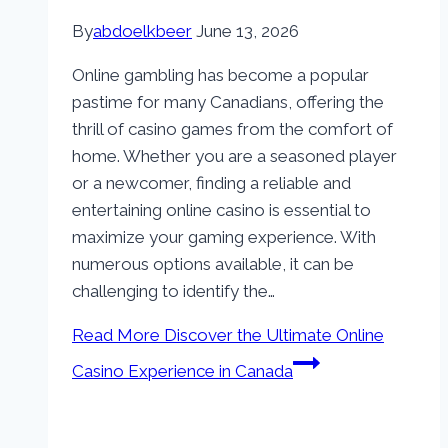
By
abdoelkbeer
June 13, 2026
Online gambling has become a popular
pastime for many Canadians, offering the
thrill of casino games from the comfort of
home. Whether you are a seasoned player
or a newcomer, finding a reliable and
entertaining online casino is essential to
maximize your gaming experience. With
numerous options available, it can be
challenging to identify the…
Read More
Discover the Ultimate Online
Casino Experience in Canada