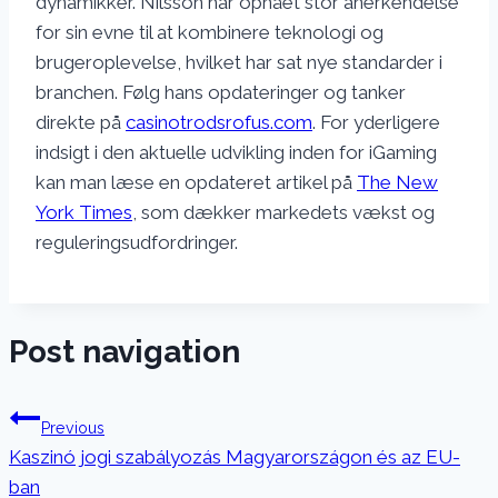
dynamikker. Nilsson har opnået stor anerkendelse
for sin evne til at kombinere teknologi og
brugeroplevelse, hvilket har sat nye standarder i
branchen. Følg hans opdateringer og tanker
direkte på
casinotrodsrofus.com
. For yderligere
indsigt i den aktuelle udvikling inden for iGaming
kan man læse en opdateret artikel på
The New
York Times
, som dækker markedets vækst og
reguleringsudfordringer.
Post navigation
Previous
Kaszinó jogi szabályozás Magyarországon és az EU-
ban