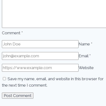
Comment
*
Name
*
Email
*
Website
Save my name, email, and website in this browser for
the next time I comment.