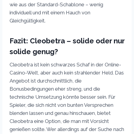
wie aus der Standard-Schablone – wenig
individuell und mit einem Hauch von
Gleichgültigkeit.
Fazit: Cleobetra – solide oder nur
solide genug?
Cleobetra ist kein schwarzes Schaf in der Online-
Casino-Welt, aber auch kein strahlender Held. Das
Angebot ist durchschnittlich, die
Bonusbedingungen eher streng, und die
technische Umsetzung könnte besser sein. Für
Spieler, die sich nicht von bunten Versprechen
blenden lassen und genau hinschauen, bietet
Cleobetra eine Option, die man mit Vorsicht
genießen sollte. Wer allerdings auf der Suche nach