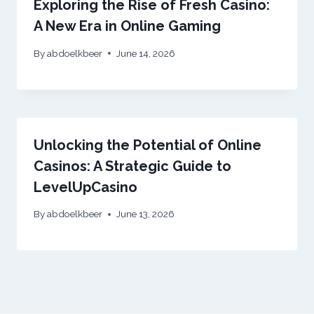
Exploring the Rise of Fresh Casino:
A New Era in Online Gaming
By
abdoelkbeer
June 14, 2026
Unlocking the Potential of Online
Casinos: A Strategic Guide to
LevelUpCasino
By
abdoelkbeer
June 13, 2026