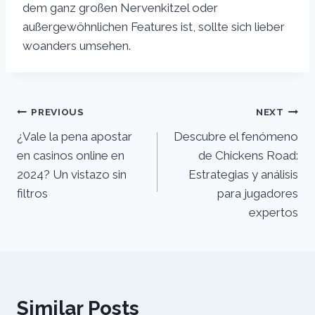
dem ganz großen Nervenkitzel oder
außergewöhnlichen Features ist, sollte sich lieber
woanders umsehen.
PREVIOUS
NEXT
¿Vale la pena apostar
Descubre el fenómeno
en casinos online en
de Chickens Road:
2024? Un vistazo sin
Estrategias y análisis
filtros
para jugadores
expertos
Similar Posts