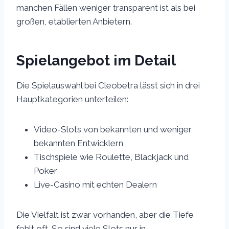
manchen Fällen weniger transparent ist als bei
großen, etablierten Anbietern.
Spielangebot im Detail
Die Spielauswahl bei Cleobetra lässt sich in drei
Hauptkategorien unterteilen:
Video-Slots von bekannten und weniger
bekannten Entwicklern
Tischspiele wie Roulette, Blackjack und
Poker
Live-Casino mit echten Dealern
Die Vielfalt ist zwar vorhanden, aber die Tiefe
fehlt oft. So sind viele Slots nur in