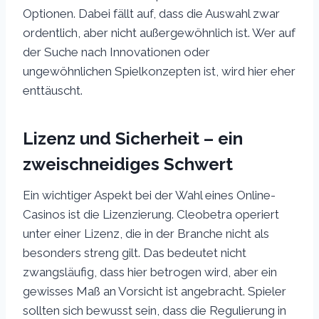
Optionen. Dabei fällt auf, dass die Auswahl zwar
ordentlich, aber nicht außergewöhnlich ist. Wer auf
der Suche nach Innovationen oder
ungewöhnlichen Spielkonzepten ist, wird hier eher
enttäuscht.
Lizenz und Sicherheit – ein
zweischneidiges Schwert
Ein wichtiger Aspekt bei der Wahl eines Online-
Casinos ist die Lizenzierung. Cleobetra operiert
unter einer Lizenz, die in der Branche nicht als
besonders streng gilt. Das bedeutet nicht
zwangsläufig, dass hier betrogen wird, aber ein
gewisses Maß an Vorsicht ist angebracht. Spieler
sollten sich bewusst sein, dass die Regulierung in