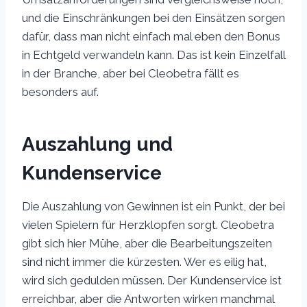
und die Einschränkungen bei den Einsätzen sorgen
dafür, dass man nicht einfach mal eben den Bonus
in Echtgeld verwandeln kann. Das ist kein Einzelfall
in der Branche, aber bei Cleobetra fällt es
besonders auf.
Auszahlung und
Kundenservice
Die Auszahlung von Gewinnen ist ein Punkt, der bei
vielen Spielern für Herzklopfen sorgt. Cleobetra
gibt sich hier Mühe, aber die Bearbeitungszeiten
sind nicht immer die kürzesten. Wer es eilig hat,
wird sich gedulden müssen. Der Kundenservice ist
erreichbar, aber die Antworten wirken manchmal