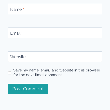
Name
*
Email
*
Website
Save my name, email, and website in this browser
for the next time I comment.