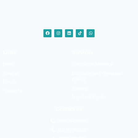
Links
Services
Home
Commerclal Brokerage
About us
Distributors and Wholesalers
Agency
Events
Shipping
Contact us
Import and Export
Contact us
00905307809680
0097470608558