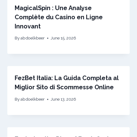
MagicalSpin : Une Analyse
Complète du Casino en Ligne
Innovant
By
abdoelkbeer
June 15, 2026
FezBet Italia: La Guida Completa al
Miglior Sito di Scommesse Online
By
abdoelkbeer
June 13, 2026