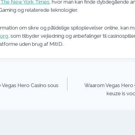
å
The New York Times
, hvor man kan finde dybdegående an
Gaming og relaterede teknologier.
ormation om sikre og pålidelige spiloplevelser online, kan
.org
, som tilbyder vejledning og anbefalinger til casinospille
atforme uden brug af MitID.
e Vegas Hero Casino sous
Waarom Vegas Hero C
keuze is vo