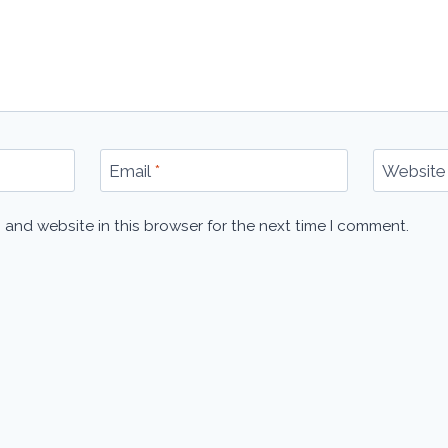
Email
*
Website
 and website in this browser for the next time I comment.