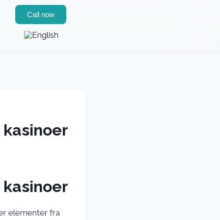
Call now
 kasinoer
 kasinoer
er elementer fra