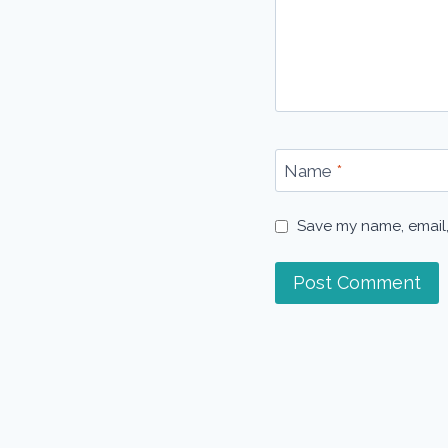
Name
*
Save my name, email,