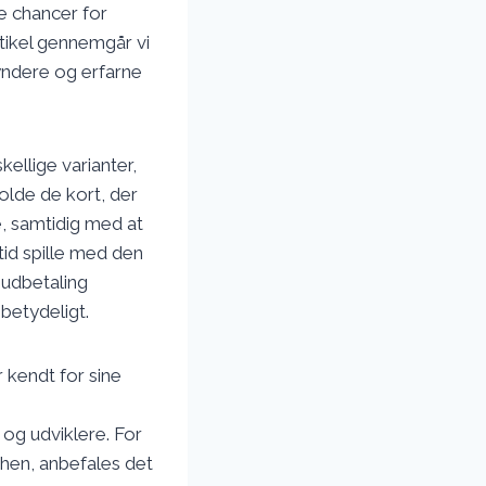
e chancer for
rtikel gennemgår vi
yndere og erfarne
ellige varianter,
holde de kort, der
e, samtidig med at
id spille med den
 udbetaling
betydeligt.
r kendt for sine
 og udviklere. For
hen, anbefales det