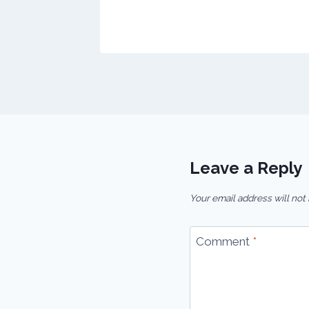
Leave a Reply
Your email address will not
Comment
*