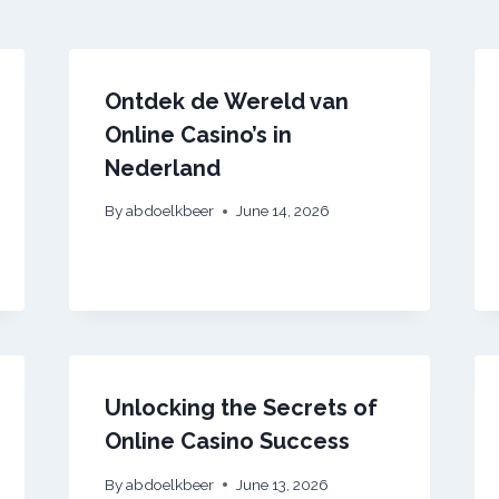
Ontdek de Wereld van
Online Casino’s in
Nederland
By
abdoelkbeer
June 14, 2026
Unlocking the Secrets of
Online Casino Success
By
abdoelkbeer
June 13, 2026