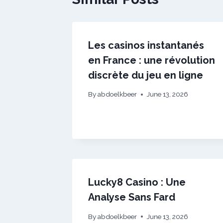
Les casinos instantanés
en France : une révolution
discrète du jeu en ligne
By
abdoelkbeer
June 13, 2026
Lucky8 Casino : Une
Analyse Sans Fard
By
abdoelkbeer
June 13, 2026