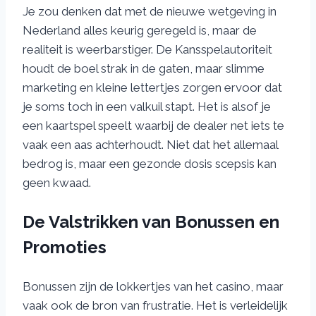
Je zou denken dat met de nieuwe wetgeving in
Nederland alles keurig geregeld is, maar de
realiteit is weerbarstiger. De Kansspelautoriteit
houdt de boel strak in de gaten, maar slimme
marketing en kleine lettertjes zorgen ervoor dat
je soms toch in een valkuil stapt. Het is alsof je
een kaartspel speelt waarbij de dealer net iets te
vaak een aas achterhoudt. Niet dat het allemaal
bedrog is, maar een gezonde dosis scepsis kan
geen kwaad.
De Valstrikken van Bonussen en
Promoties
Bonussen zijn de lokkertjes van het casino, maar
vaak ook de bron van frustratie. Het is verleidelijk