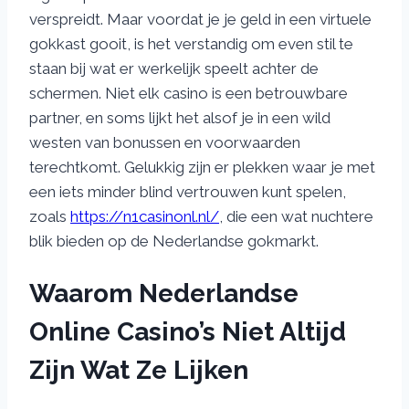
verspreidt. Maar voordat je je geld in een virtuele
gokkast gooit, is het verstandig om even stil te
staan bij wat er werkelijk speelt achter de
schermen. Niet elk casino is een betrouwbare
partner, en soms lijkt het alsof je in een wild
westen van bonussen en voorwaarden
terechtkomt. Gelukkig zijn er plekken waar je met
een iets minder blind vertrouwen kunt spelen,
zoals
https://n1casinonl.nl/
, die een wat nuchtere
blik bieden op de Nederlandse gokmarkt.
Waarom Nederlandse
Online Casino’s Niet Altijd
Zijn Wat Ze Lijken