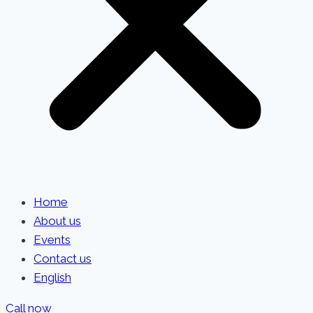
Home
About us
Events
Contact us
English
Call now