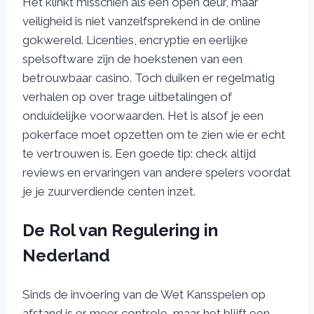
Het klinkt misschien als een open deur, maar
veiligheid is niet vanzelfsprekend in de online
gokwereld. Licenties, encryptie en eerlijke
spelsoftware zijn de hoekstenen van een
betrouwbaar casino. Toch duiken er regelmatig
verhalen op over trage uitbetalingen of
onduidelijke voorwaarden. Het is alsof je een
pokerface moet opzetten om te zien wie er echt
te vertrouwen is. Een goede tip: check altijd
reviews en ervaringen van andere spelers voordat
je je zuurverdiende centen inzet.
De Rol van Regulering in
Nederland
Sinds de invoering van de Wet Kansspelen op
afstand is er meer controle, maar het blijft een