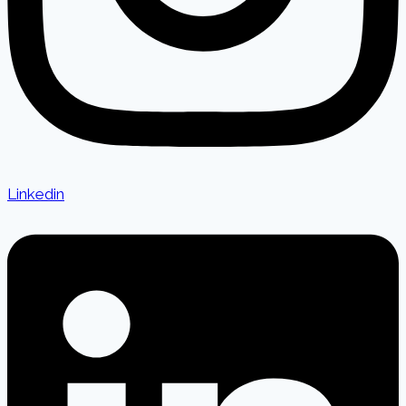
Linkedin