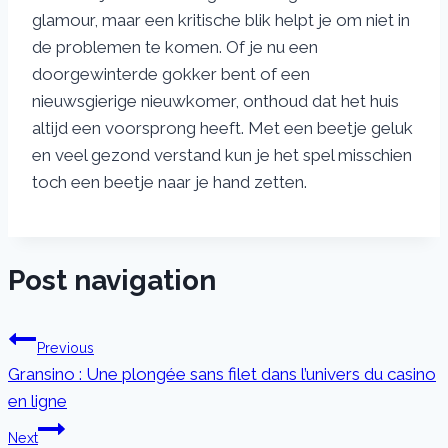
glamour, maar een kritische blik helpt je om niet in
de problemen te komen. Of je nu een
doorgewinterde gokker bent of een
nieuwsgierige nieuwkomer, onthoud dat het huis
altijd een voorsprong heeft. Met een beetje geluk
en veel gezond verstand kun je het spel misschien
toch een beetje naar je hand zetten.
Post navigation
Previous
Gransino : Une plongée sans filet dans l’univers du casino
en ligne
Next