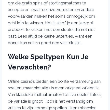
om die gratis spins of stortingsmatches te
accepteren, maar de inzetvereisten en andere
voorwaarden maken het soms onmogelijk om
echt iets te winnen. Het is alsof je een jackpot
probeert te kraken met een sleutel die net niet
past. Lees altijd de kleine lettertjes, want een
bonus kan net zo goed een valstrik zijn.
Welke Speltypen Kun Je
Verwachten?
Online casino’s bieden een bonte verzameling aan
spellen, maar niet alles is even origineel of eerlijk.
Van klassieke fruitautomaten tot live dealer tafels,
de variatie is groot. Toch is het verstandig om
kritisch te zijn: sommige spellen lijken misschien