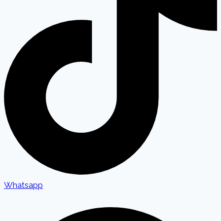
Whatsapp