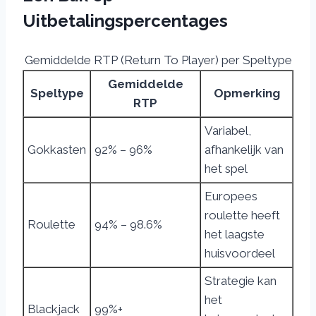
Uitbetalingspercentages
Gemiddelde RTP (Return To Player) per Speltype
Gemiddelde
Speltype
Opmerking
RTP
Variabel,
Gokkasten
92% – 96%
afhankelijk van
het spel
Europees
roulette heeft
Roulette
94% – 98.6%
het laagste
huisvoordeel
Strategie kan
het
Blackjack
99%+