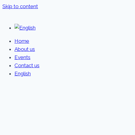
Skip to content
Home
About us
Events
Contact us
English