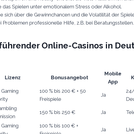
 das Spielen unter emotionalem Stress oder Alkohol.
e sich über die Gewinnchancen und die Volatilität der Spiele
 Problemen professionelle Hilfe, z.B. bei Beratungsstellen.
 führender Online-Casinos in Deu
Mobile
Lizenz
Bonusangebot
K
App
a Gaming
100 % bis 200 € + 50
24/
Ja
rity
Freispiele
De
ambling
150 % bis 250 €
Ja
Tel
ission
a Gaming
100 % bis 100 € +
Ja
Liv
rity
Freispiele