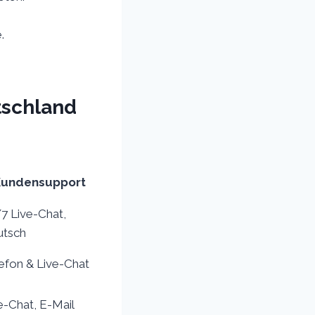
.
tschland
undensupport
7 Live-Chat,
utsch
efon & Live-Chat
e-Chat, E-Mail