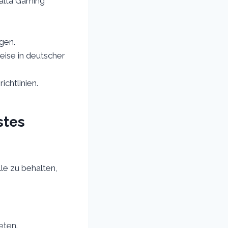
alta Gaming
gen.
ise in deutscher
chtlinien.
stes
le zu behalten,
eten.