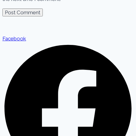
Facebook