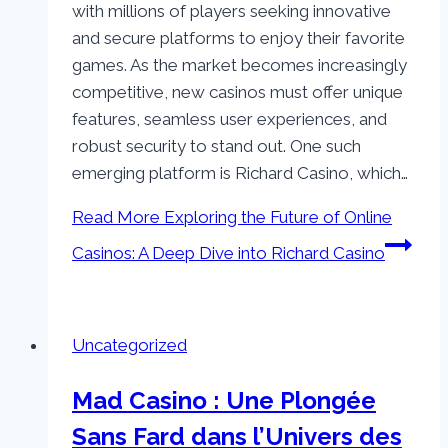
with millions of players seeking innovative
and secure platforms to enjoy their favorite
games. As the market becomes increasingly
competitive, new casinos must offer unique
features, seamless user experiences, and
robust security to stand out. One such
emerging platform is Richard Casino, which…
Read More
Exploring the Future of Online
Casinos: A Deep Dive into Richard Casino
Uncategorized
Mad Casino : Une Plongée
Sans Fard dans l’Univers des