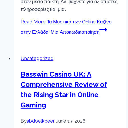
στον μέσο παίκτη. Αν ψάχνετε για αξιόπιστες
πληροφορίες και μια…
Read More
Τα Μυστικά των Online Καζίνο
στην Ελλάδα: Μια Αποκωδικοποίηση
Uncategorized
Basswin Casino UK: A
Comprehensive Review of
the Rising Star in Online
Gaming
By
abdoelkbeer
June 13, 2026