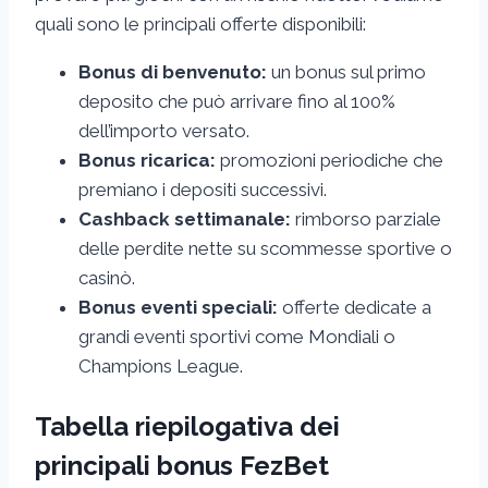
quali sono le principali offerte disponibili:
Bonus di benvenuto:
un bonus sul primo
deposito che può arrivare fino al 100%
dell’importo versato.
Bonus ricarica:
promozioni periodiche che
premiano i depositi successivi.
Cashback settimanale:
rimborso parziale
delle perdite nette su scommesse sportive o
casinò.
Bonus eventi speciali:
offerte dedicate a
grandi eventi sportivi come Mondiali o
Champions League.
Tabella riepilogativa dei
principali bonus FezBet