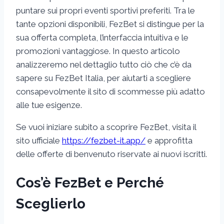
puntare sui propri eventi sportivi preferiti. Tra le
tante opzioni disponibili, FezBet si distingue per la
sua offerta completa, l’interfaccia intuitiva e le
promozioni vantaggiose. In questo articolo
analizzeremo nel dettaglio tutto ciò che c’è da
sapere su FezBet Italia, per aiutarti a scegliere
consapevolmente il sito di scommesse più adatto
alle tue esigenze.
Se vuoi iniziare subito a scoprire FezBet, visita il
sito ufficiale
https://fezbet-it.app/
e approfitta
delle offerte di benvenuto riservate ai nuovi iscritti.
Cos’è FezBet e Perché
Sceglierlo