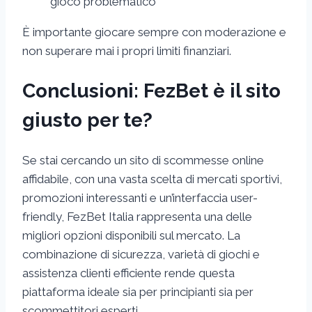
gioco problematico
È importante giocare sempre con moderazione e
non superare mai i propri limiti finanziari.
Conclusioni: FezBet è il sito
giusto per te?
Se stai cercando un sito di scommesse online
affidabile, con una vasta scelta di mercati sportivi,
promozioni interessanti e un’interfaccia user-
friendly, FezBet Italia rappresenta una delle
migliori opzioni disponibili sul mercato. La
combinazione di sicurezza, varietà di giochi e
assistenza clienti efficiente rende questa
piattaforma ideale sia per principianti sia per
scommettitori esperti.