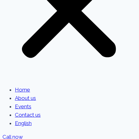
Home
About us
Events
Contact us
English
Call now