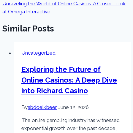
Unraveling the World of Online Casinos: A Closer Look
at Omega Interactive
Similar Posts
Uncategorized
Exploring the Future of
Online Casinos: A Deep Dive
into Richard Casino
By
abdoelkbeer
June 12, 2026
The online gambling industry has witnessed
exponential growth over the past decade,