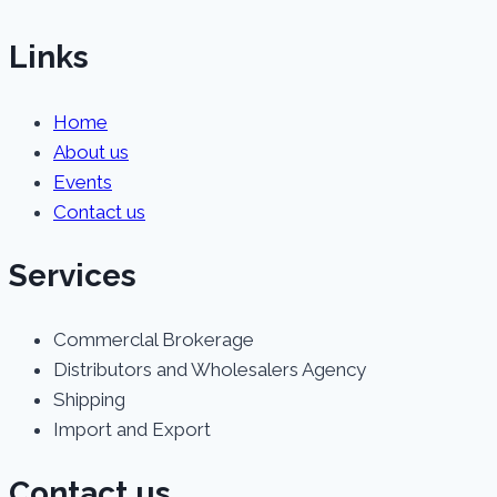
Links
Home
About us
Events
Contact us
Services
Commerclal Brokerage
Distributors and Wholesalers Agency
Shipping
Import and Export
Contact us