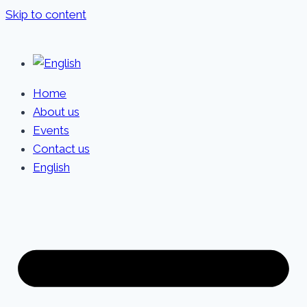
Skip to content
Home
About us
Events
Contact us
English