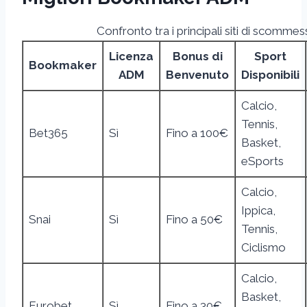
Confronto tra i principali siti di scommesse
Licenza
Bonus di
Sport
Bookmaker
ADM
Benvenuto
Disponibili
Calcio,
Tennis,
Bet365
Sì
Fino a 100€
Basket,
eSports
Calcio,
Ippica,
Snai
Sì
Fino a 50€
Tennis,
Ciclismo
Calcio,
Basket,
Eurobet
Sì
Fino a 30€