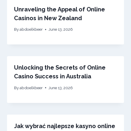
Unraveling the Appeal of Online
Casinos in New Zealand
By
abdoelkbeer
June 13, 2026
Unlocking the Secrets of Online
Casino Success in Australia
By
abdoelkbeer
June 13, 2026
Jak wybrać najlepsze kasyno online