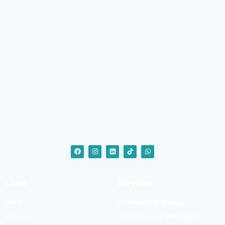
Links
Services
Home
Commerclal Brokerage
About us
Distributors and Wholesalers