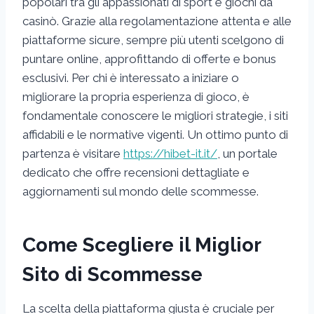
popolari tra gli appassionati di sport e giochi da
casinò. Grazie alla regolamentazione attenta e alle
piattaforme sicure, sempre più utenti scelgono di
puntare online, approfittando di offerte e bonus
esclusivi. Per chi è interessato a iniziare o
migliorare la propria esperienza di gioco, è
fondamentale conoscere le migliori strategie, i siti
affidabili e le normative vigenti. Un ottimo punto di
partenza è visitare
https://hibet-it.it/
, un portale
dedicato che offre recensioni dettagliate e
aggiornamenti sul mondo delle scommesse.
Come Scegliere il Miglior
Sito di Scommesse
La scelta della piattaforma giusta è cruciale per