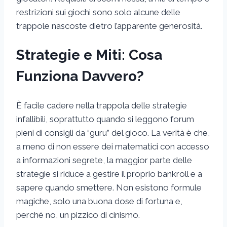
restrizioni sui giochi sono solo alcune delle
trappole nascoste dietro l’apparente generosità.
Strategie e Miti: Cosa
Funziona Davvero?
È facile cadere nella trappola delle strategie
infallibili, soprattutto quando si leggono forum
pieni di consigli da “guru” del gioco. La verità è che,
a meno di non essere dei matematici con accesso
a informazioni segrete, la maggior parte delle
strategie si riduce a gestire il proprio bankroll e a
sapere quando smettere. Non esistono formule
magiche, solo una buona dose di fortuna e,
perché no, un pizzico di cinismo.