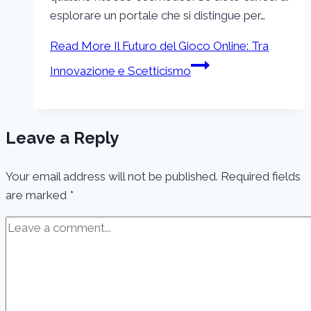
esplorare un portale che si distingue per…
Read More
Il Futuro del Gioco Online: Tra
Innovazione e Scetticismo
Leave a Reply
Your email address will not be published.
Required fields
are marked
*