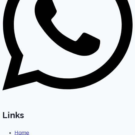
Links
Home