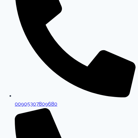
00905307809680