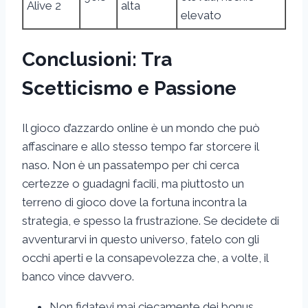
Alive 2
alta
elevato
Conclusioni: Tra
Scetticismo e Passione
Il gioco d’azzardo online è un mondo che può
affascinare e allo stesso tempo far storcere il
naso. Non è un passatempo per chi cerca
certezze o guadagni facili, ma piuttosto un
terreno di gioco dove la fortuna incontra la
strategia, e spesso la frustrazione. Se decidete di
avventurarvi in questo universo, fatelo con gli
occhi aperti e la consapevolezza che, a volte, il
banco vince davvero.
Non fidatevi mai ciecamente dei bonus