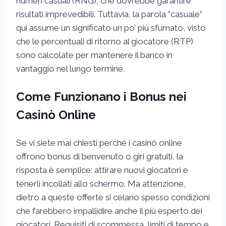
numeri casuali (RNG), che dovrebbe garantire
risultati imprevedibili. Tuttavia, la parola “casuale”
qui assume un significato un po’ più sfumato, visto
che le percentuali di ritorno al giocatore (RTP)
sono calcolate per mantenere il banco in
vantaggio nel lungo termine.
Come Funzionano i Bonus nei
Casinò Online
Se vi siete mai chiesti perché i casinò online
offrono bonus di benvenuto o giri gratuiti, la
risposta è semplice: attirare nuovi giocatori e
tenerli incollati allo schermo. Ma attenzione,
dietro a queste offerte si celano spesso condizioni
che farebbero impallidire anche il più esperto dei
giocatori. Requisiti di scommessa, limiti di tempo e