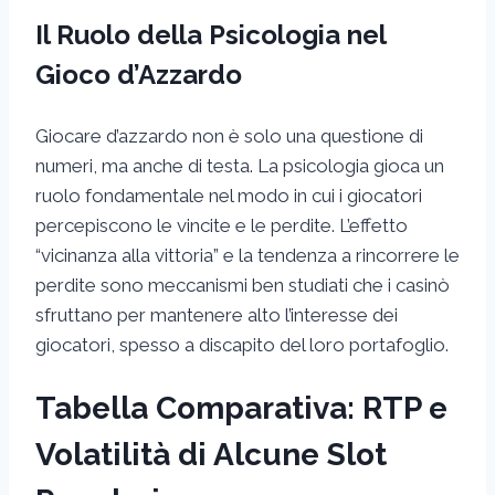
Il Ruolo della Psicologia nel
Gioco d’Azzardo
Giocare d’azzardo non è solo una questione di
numeri, ma anche di testa. La psicologia gioca un
ruolo fondamentale nel modo in cui i giocatori
percepiscono le vincite e le perdite. L’effetto
“vicinanza alla vittoria” e la tendenza a rincorrere le
perdite sono meccanismi ben studiati che i casinò
sfruttano per mantenere alto l’interesse dei
giocatori, spesso a discapito del loro portafoglio.
Tabella Comparativa: RTP e
Volatilità di Alcune Slot