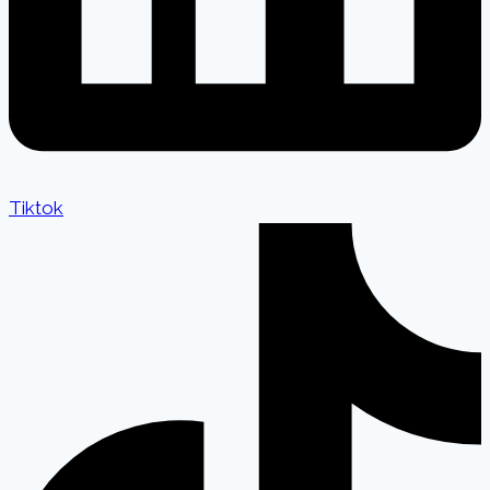
Tiktok