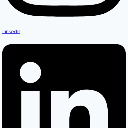
Linkedin