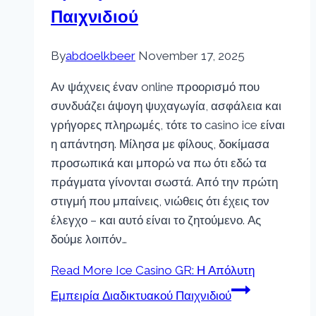
Παιχνιδιού
By
abdoelkbeer
November 17, 2025
Αν ψάχνεις έναν online προορισμό που
συνδυάζει άψογη ψυχαγωγία, ασφάλεια και
γρήγορες πληρωμές, τότε το casino ice είναι
η απάντηση. Μίλησα με φίλους, δοκίμασα
προσωπικά και μπορώ να πω ότι εδώ τα
πράγματα γίνονται σωστά. Από την πρώτη
στιγμή που μπαίνεις, νιώθεις ότι έχεις τον
έλεγχο – και αυτό είναι το ζητούμενο. Ας
δούμε λοιπόν…
Read More
Ice Casino GR: Η Απόλυτη
Εμπειρία Διαδικτυακού Παιχνιδιού