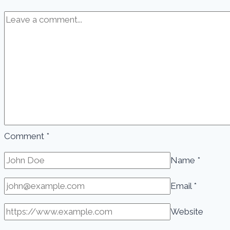
Comment
*
Name
*
Email
*
Website