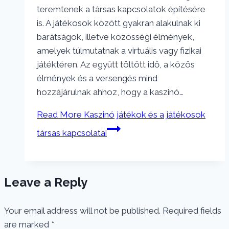
teremtenek a társas kapcsolatok építésére
is. A játékosok között gyakran alakulnak ki
barátságok, illetve közösségi élmények,
amelyek túlmutatnak a virtuális vagy fizikai
játéktéren. Az együtt töltött idő, a közös
élmények és a versengés mind
hozzájárulnak ahhoz, hogy a kaszinó…
Read More
Kaszinó játékok és a játékosok
társas kapcsolatai
Leave a Reply
Your email address will not be published.
Required fields
are marked
*