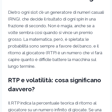
Dietro ogni slot c’è un generatore di numeri casuali
(RNG), che decide il risultato di ogni spin in una
frazione di secondo. Non è magia, anche se a
volte sembra così quando si vince un premio
grosso. La matematica, però, è spietata: le
probabilità sono sempre a favore del banco, e il
ritorno al giocatore (RTP) è un numero che vi farà
capire quanto è difficile battere la macchina sul
lungo termine.
RTP e volatilità: cosa significano
davvero?
Il RTP indica la percentuale teorica di ritorno al
giocatore su un numero infinito di giocate. Se una