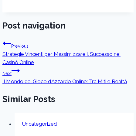
Post navigation
Previous
Strategie Vincenti per Massimizzare il Successo nei
Casinò Online
Next
Il Mondo del Gioco d’Azzardo Online: Tra Miti e Realtà
Similar Posts
Uncategorized