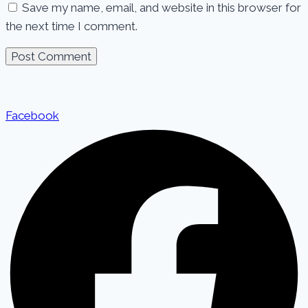
Save my name, email, and website in this browser for
the next time I comment.
Facebook