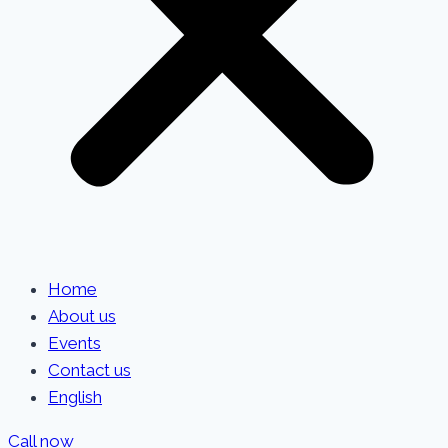
Home
About us
Events
Contact us
English
Call now