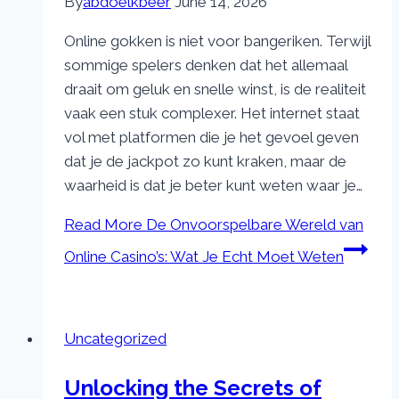
By
abdoelkbeer
June 14, 2026
Online gokken is niet voor bangeriken. Terwijl
sommige spelers denken dat het allemaal
draait om geluk en snelle winst, is de realiteit
vaak een stuk complexer. Het internet staat
vol met platformen die je het gevoel geven
dat je de jackpot zo kunt kraken, maar de
waarheid is dat je beter kunt weten waar je…
Read More
De Onvoorspelbare Wereld van
Online Casino’s: Wat Je Echt Moet Weten
Uncategorized
Unlocking the Secrets of