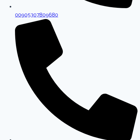
00905307809680