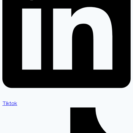
Tiktok