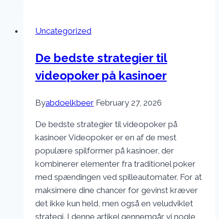
Uncategorized
De bedste strategier til
videopoker på kasinoer
By
abdoelkbeer
February 27, 2026
De bedste strategier til videopoker på
kasinoer Videopoker er en af de mest
populære spilformer på kasinoer, der
kombinerer elementer fra traditionel poker
med spændingen ved spilleautomater. For at
maksimere dine chancer for gevinst kræver
det ikke kun held, men også en veludviklet
strategi. I denne artikel gennemgår vi nogle