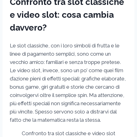
Confronto tra slot classiche
e video slot: cosa cambia
davvero?
Le slot classiche, con i loro simboli di frutta e le
linee di pagamento semplici, sono come un
vecchio amico: familiari e senza troppe pretese.
Le video slot, invece, sono un po’ come quei film
d’azione pieni di effetti speciali: grafiche elaborate,
bonus game, giri gratuiti e storie che cercano di
coinvolgervi oltre il semplice spin. Ma attenzione,
più effetti speciali non significa necessariamente
più vincite. Spesso servono solo a distrarvi dal
fatto che la matematica resta la stessa.
Confronto tra slot classiche e video slot