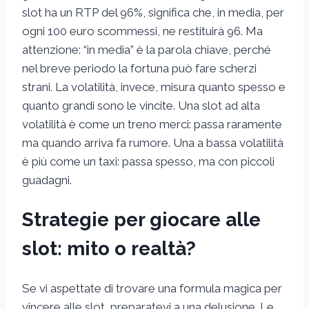
slot ha un RTP del 96%, significa che, in media, per
ogni 100 euro scommessi, ne restituirà 96. Ma
attenzione: “in media” è la parola chiave, perché
nel breve periodo la fortuna può fare scherzi
strani. La volatilità, invece, misura quanto spesso e
quanto grandi sono le vincite. Una slot ad alta
volatilità è come un treno merci: passa raramente
ma quando arriva fa rumore. Una a bassa volatilità
è più come un taxi: passa spesso, ma con piccoli
guadagni.
Strategie per giocare alle
slot: mito o realtà?
Se vi aspettate di trovare una formula magica per
vincere alle slot, preparatevi a una delusione. Le