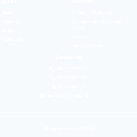
Links
Services
Home
Commerclal Brokerage
About us
Distributors and Wholesalers
Agency
Events
Shipping
Contact us
Import and Export
Contact us
00905307809680
0097470608558
001157481200⁩
abdelfattah@masdartrd.com
All rights reserved © 2024