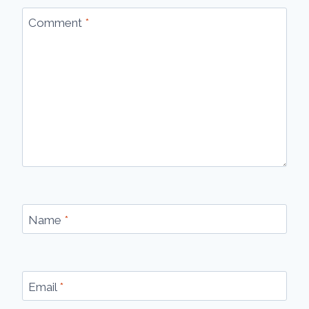
Comment
*
Name
*
Email
*