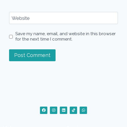
Website
Save my name, email, and website in this browser
for the next time I comment.