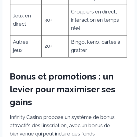
Croupiers en direct,
Jeux en
30+
interaction en temps
direct
réel
Autres
Bingo, keno, cartes à
20+
jeux
gratter
Bonus et promotions : un
levier pour maximiser ses
gains
Infinity Casino propose un système de bonus
attractifs dès l’inscription, avec un bonus de
bienvenue qui peut inclure des fonds