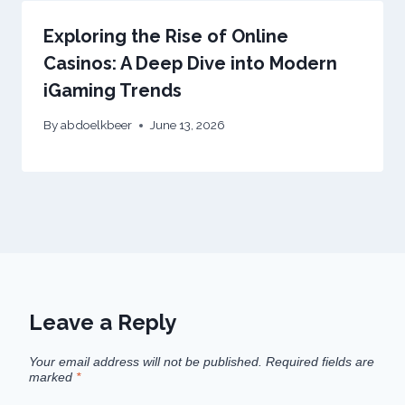
Exploring the Rise of Online
Casinos: A Deep Dive into Modern
iGaming Trends
By
abdoelkbeer
June 13, 2026
Leave a Reply
Your email address will not be published.
Required fields are
marked
*