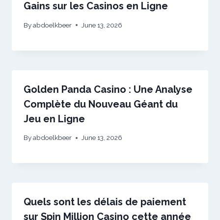
Gains sur les Casinos en Ligne
By
abdoelkbeer
June 13, 2026
Golden Panda Casino : Une Analyse
Complète du Nouveau Géant du
Jeu en Ligne
By
abdoelkbeer
June 13, 2026
Quels sont les délais de paiement
sur Spin Million Casino cette année