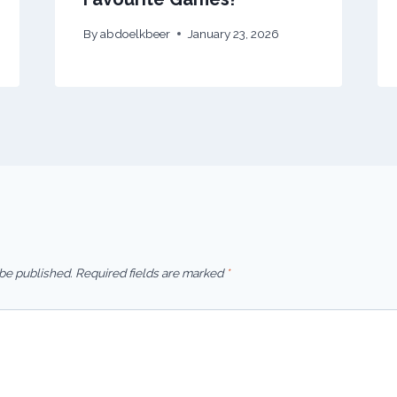
By
abdoelkbeer
January 23, 2026
 be published.
Required fields are marked
*