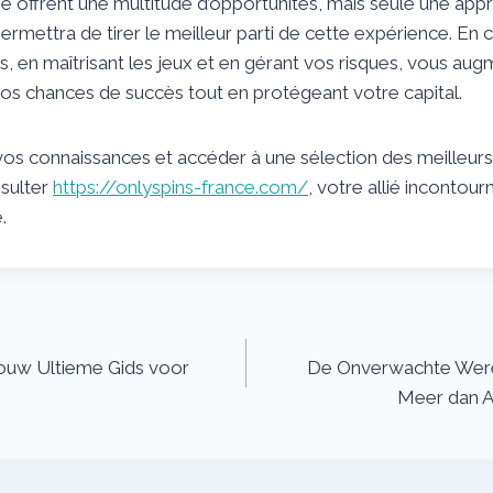
ne offrent une multitude d’opportunités, mais seule une ap
ermettra de tirer le meilleur parti de cette expérience. En 
s, en maîtrisant les jeux et en gérant vos risques, vous au
vos chances de succès tout en protégeant votre capital.
os connaissances et accéder à une sélection des meilleurs 
nsulter
https://onlyspins-france.com/
, votre allié incontou
.
ouw Ultieme Gids voor
De Onverwachte Werel
Meer dan A