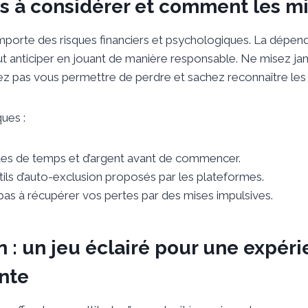
es à considérer et comment les m
mporte des risques financiers et psychologiques. La dépen
faut anticiper en jouant de manière responsable. Ne misez jam
 pas vous permettre de perdre et sachez reconnaître les s
ques :
ites de temps et d’argent avant de commencer.
utils d’auto-exclusion proposés par les plateformes.
as à récupérer vos pertes par des mises impulsives.
 : un jeu éclairé pour une expér
nte