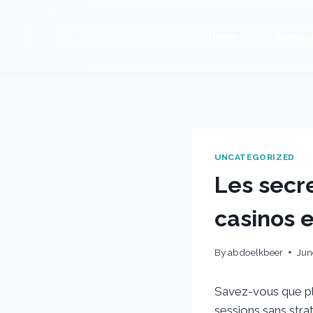
Home
About 
UNCATEGORIZED
Les secre
casinos e
By
abdoelkbeer
Jun
Savez-vous que pl
sessions sans strat