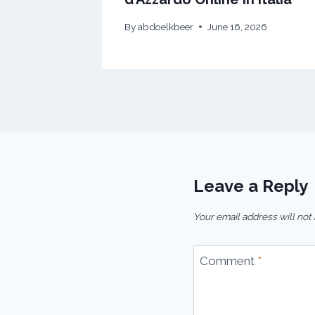
By
abdoelkbeer
June 16, 2026
Leave a Reply
Your email address will not
Comment
*