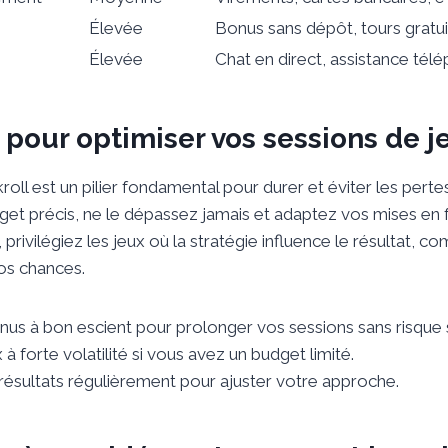
Élevée
Bonus sans dépôt, tours gratui
Élevée
Chat en direct, assistance tél
 pour optimiser vos sessions de j
roll est un pilier fondamental pour durer et éviter les perte
et précis, ne le dépassez jamais et adaptez vos mises en 
s, privilégiez les jeux où la stratégie influence le résultat, 
os chances.
bonus à bon escient pour prolonger vos sessions sans risque
 à forte volatilité si vous avez un budget limité.
résultats régulièrement pour ajuster votre approche.