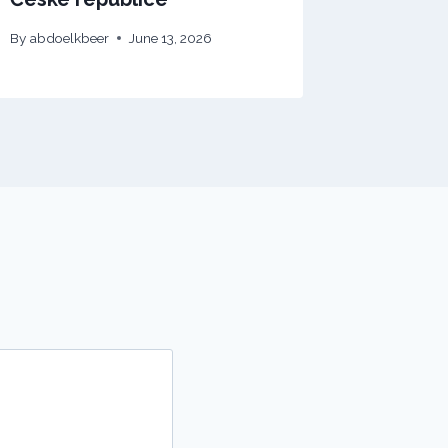
By
abdoelkbeer
June 13, 2026