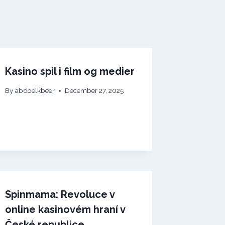
Kasino spil i film og medier
By
abdoelkbeer
December 27, 2025
Spinmama: Revoluce v
online kasinovém hraní v
České republice