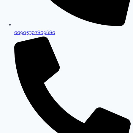
00905307809680