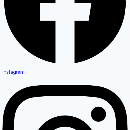
Instagram