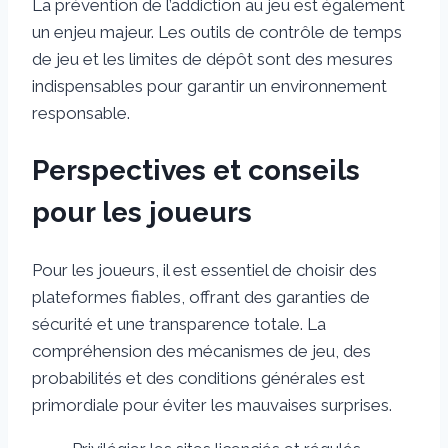
La prévention de l’addiction au jeu est également
un enjeu majeur. Les outils de contrôle de temps
de jeu et les limites de dépôt sont des mesures
indispensables pour garantir un environnement
responsable.
Perspectives et conseils
pour les joueurs
Pour les joueurs, il est essentiel de choisir des
plateformes fiables, offrant des garanties de
sécurité et une transparence totale. La
compréhension des mécanismes de jeu, des
probabilités et des conditions générales est
primordiale pour éviter les mauvaises surprises.