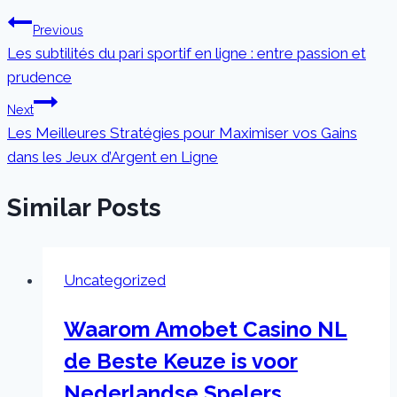
Previous
Les subtilités du pari sportif en ligne : entre passion et
prudence
Next
Les Meilleures Stratégies pour Maximiser vos Gains
dans les Jeux d’Argent en Ligne
Similar Posts
Uncategorized
Waarom Amobet Casino NL
de Beste Keuze is voor
Nederlandse Spelers