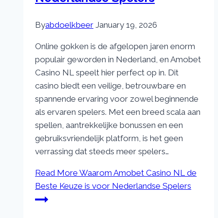
By
abdoelkbeer
January 19, 2026
Online gokken is de afgelopen jaren enorm
populair geworden in Nederland, en Amobet
Casino NL speelt hier perfect op in. Dit
casino biedt een veilige, betrouwbare en
spannende ervaring voor zowel beginnende
als ervaren spelers. Met een breed scala aan
spellen, aantrekkelijke bonussen en een
gebruiksvriendelijk platform, is het geen
verrassing dat steeds meer spelers…
Read More
Waarom Amobet Casino NL de
Beste Keuze is voor Nederlandse Spelers