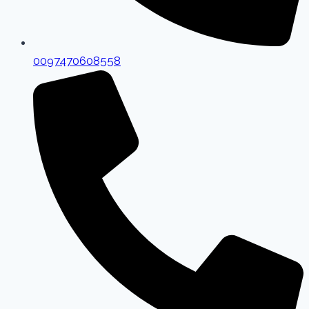
0097470608558