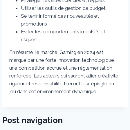
Privilégier les sites licenciés et régulés
Utiliser les outils de gestion de budget
Se tenir informé des nouveautés et
promotions
Éviter les comportements impulsifs et
risqués
En résumé, le marché iGaming en 2024 est
marqué par une forte innovation technologique,
une compétition accrue et une réglementation
renforcée. Les acteurs qui sauront allier créativité,
rigueur et responsabilité tireront leur épingle du
jeu dans cet environnement dynamique.
Post navigation