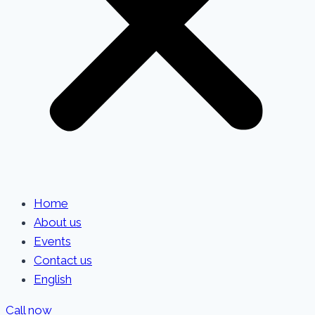
Home
About us
Events
Contact us
English
Call now