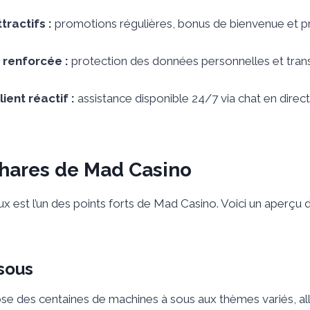
tractifs :
promotions régulières, bonus de bienvenue et
 renforcée :
protection des données personnelles et tran
ient réactif :
assistance disponible 24/7 via chat en direct
phares de Mad Casino
eux est l’un des points forts de Mad Casino. Voici un aperçu 
sous
e des centaines de machines à sous aux thèmes variés, all