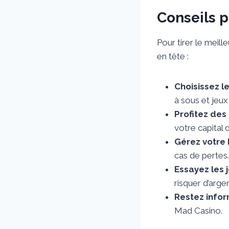
Conseils p
Pour tirer le meil
en tête :
Choisissez le
à sous et jeux
Profitez des
votre capital d
Gérez votre 
cas de pertes.
Essayez les
risquer d’argen
Restez infor
Mad Casino.