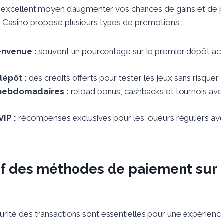
 excellent moyen d’augmenter vos chances de gains et de 
 Casino propose plusieurs types de promotions :
envenue :
souvent un pourcentage sur le premier dépôt 
dépôt :
des crédits offerts pour tester les jeux sans risquer
hebdomadaires :
reload bonus, cashbacks et tournois ave
IP :
récompenses exclusives pour les joueurs réguliers a
.
f des méthodes de paiement sur
écurité des transactions sont essentielles pour une expérienc