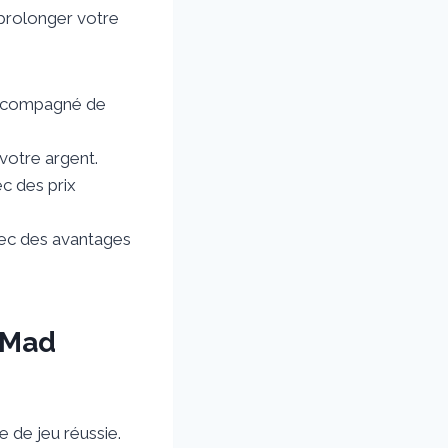
prolonger votre
accompagné de
 votre argent.
c des prix
vec des avantages
 Mad
e de jeu réussie.