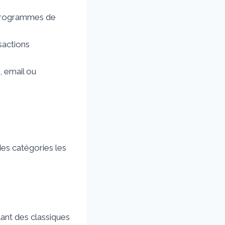
 programmes de
sactions
, email ou
des catégories les
ant des classiques