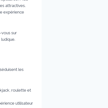
es attractives.
ne expérience
z-vous sur
 ludique.
séduisent les
kjack, roulette et
érience utilisateur