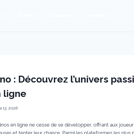
us
Events
Contact us
English
no : Découvrez l’univers pass
 ligne
e 13, 2026
os en ligne ne cesse de se développer, offrant aux joueur
muser et tenter leur chance. Parmi les plateformes les plus