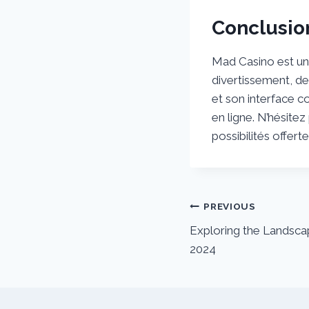
Conclusio
Mad Casino est un
divertissement, de
et son interface c
en ligne. N’hésitez
possibilités offer
PREVIOUS
Exploring the Landsca
2024