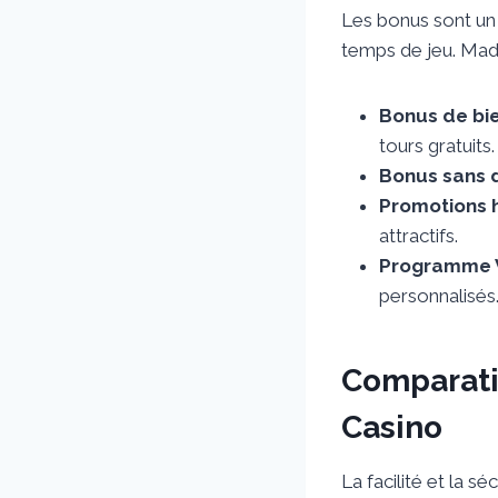
Les bonus sont un
temps de jeu. Mad
Bonus de bi
tours gratuits.
Bonus sans 
Promotions 
attractifs.
Programme V
personnalisés
Comparati
Casino
La facilité et la s