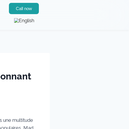
Call now
ionnant
s une multitude
 populaires, Mad