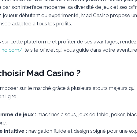
 par son interface moderne, sa diversité de jeux et ses offr
n joueur débutant ou expérimenté, Mad Casino propose u
isée adaptée à tous les profils.
s sur cette plateforme et profiter de ses avantages, rende
sino.com/
, le site officiel qui vous guide dans votre aventure
hoisir Mad Casino ?
imposer sur le marché grâce à plusieurs atouts majeurs qui 
n ligne :
amme de jeux :
machines à sous, jeux de table, poker, blac
re.
 intuitive :
navigation fluide et design soigné pour une exp