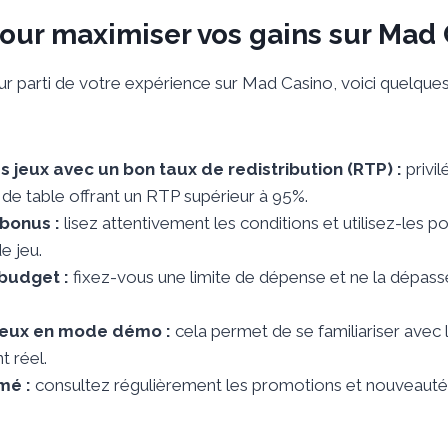
our maximiser vos gains sur Mad
leur parti de votre expérience sur Mad Casino, voici quelque
s jeux avec un bon taux de redistribution (RTP) :
privil
 de table offrant un RTP supérieur à 95%.
 bonus :
lisez attentivement les conditions et utilisez-les 
e jeu.
budget :
fixez-vous une limite de dépense et ne la dépas
 jeux en mode démo :
cela permet de se familiariser avec 
t réel.
mé :
consultez régulièrement les promotions et nouveaut