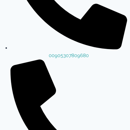
00905307809680