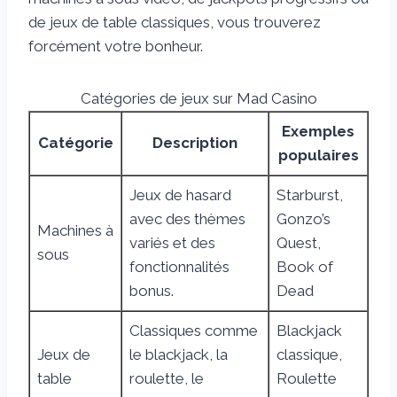
de jeux de table classiques, vous trouverez
forcément votre bonheur.
Catégories de jeux sur Mad Casino
Exemples
Catégorie
Description
populaires
Jeux de hasard
Starburst,
avec des thèmes
Gonzo’s
Machines à
variés et des
Quest,
sous
fonctionnalités
Book of
bonus.
Dead
Classiques comme
Blackjack
Jeux de
le blackjack, la
classique,
table
roulette, le
Roulette