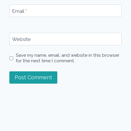
Email
*
Website
Save my name, email, and website in this browser
for the next time I comment.