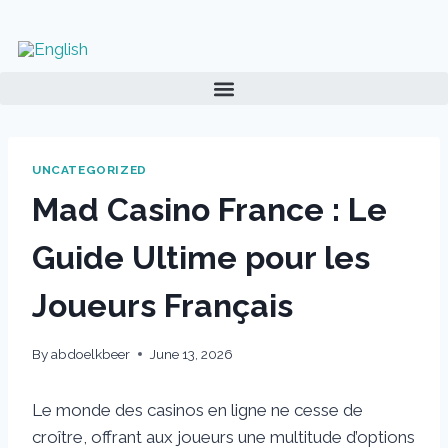
UNCATEGORIZED
Mad Casino France : Le
Guide Ultime pour les
Joueurs Français
By
abdoelkbeer
June 13, 2026
Le monde des casinos en ligne ne cesse de
croître, offrant aux joueurs une multitude d’options