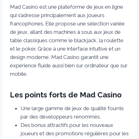
Mad Casino est une plateforme de jeux en ligne
qui s’adresse principalement aux joueurs
francophones. Elle propose une sélection variée
de jeux, allant des machines à sous aux jeux de
table classiques comme le blackjack, la roulette
et le poker. Grâce à une interface intuitive et un
design moderne, Mad Casino garantit une
expérience fluide aussi bien sur ordinateur que sur
mobile.
Les points forts de Mad Casino
Une large gamme de jeux de qualité fournis
par des développeurs renommés.
Des bonus attractifs pour les nouveaux
joueurs et des promotions régulières pour les