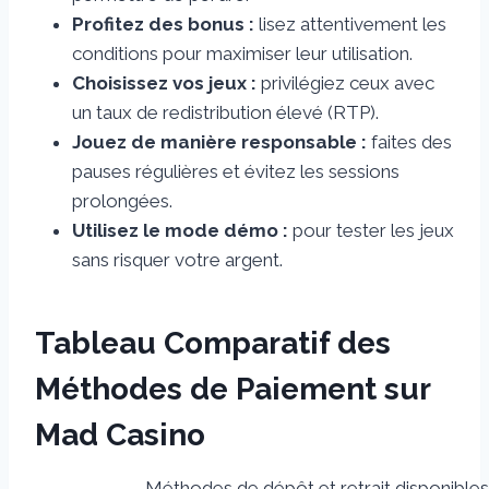
Profitez des bonus :
lisez attentivement les
conditions pour maximiser leur utilisation.
Choisissez vos jeux :
privilégiez ceux avec
un taux de redistribution élevé (RTP).
Jouez de manière responsable :
faites des
pauses régulières et évitez les sessions
prolongées.
Utilisez le mode démo :
pour tester les jeux
sans risquer votre argent.
Tableau Comparatif des
Méthodes de Paiement sur
Mad Casino
Méthodes de dépôt et retrait disponibles