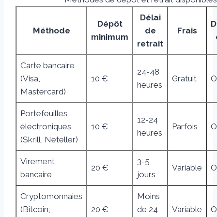
Délai
Dépôt
D
Méthode
de
Frais
minimum
retrait
Carte bancaire
24-48
(Visa,
10 €
Gratuit
O
heures
Mastercard)
Portefeuilles
12-24
électroniques
10 €
Parfois
O
heures
(Skrill, Neteller)
Virement
3-5
20 €
Variable
O
bancaire
jours
Cryptomonnaies
Moins
(Bitcoin,
20 €
de 24
Variable
O