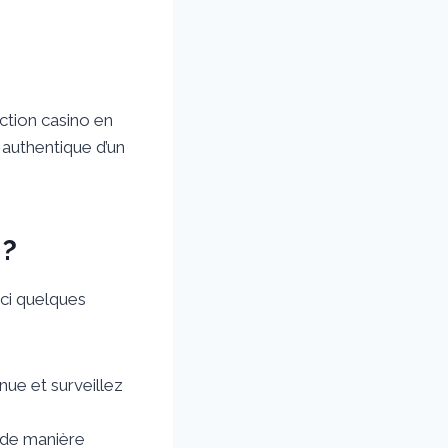
ction casino en
 authentique d’un
 ?
ici quelques
ue et surveillez
 de manière