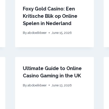
Foxy Gold Casino: Een
Kritische Blik op Online
Spelen in Nederland
By
abdoelkbeer
June 15, 2026
Ultimate Guide to Online
Casino Gaming in the UK
By
abdoelkbeer
June 13, 2026