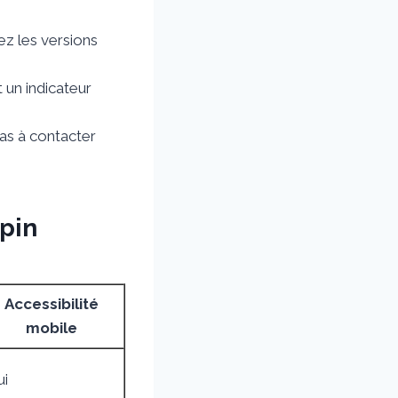
ez les versions
 un indicateur
as à contacter
pin
Accessibilité
mobile
ui