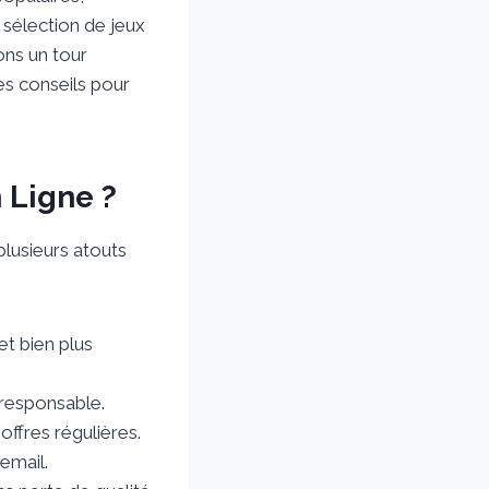
e sélection de jeux
ons un tour
es conseils pour
 Ligne ?
plusieurs atouts
et bien plus
 responsable.
offres régulières.
email.