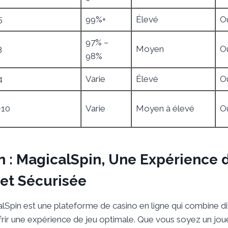
5
99%+
Élevé
O
97% –
3
Moyen
O
98%
4
Varie
Élevé
O
+10
Varie
Moyen à élevé
O
n : MagicalSpin, Une Expérience 
et Sécurisée
Spin est une plateforme de casino en ligne qui combine div
frir une expérience de jeu optimale. Que vous soyez un jo