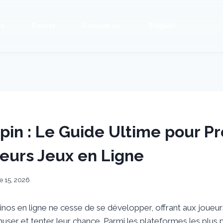
us
Events
Contact us
English
in : Le Guide Ultime pour Pro
leurs Jeux en Ligne
e 15, 2026
os en ligne ne cesse de se développer, offrant aux joueur
muser et tenter leur chance. Parmi les plateformes les plus 