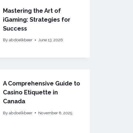
Mastering the Art of
iGaming: Strategies for
Success
By
abdoelkbeer
June 13, 2026
A Comprehensive Guide to
Casino Etiquette in
Canada
By
abdoelkbeer
November 8, 2025