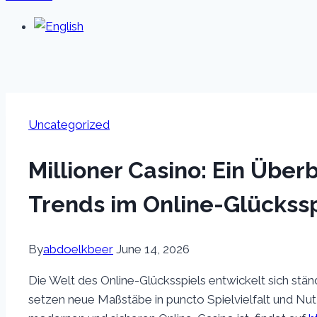
Uncategorized
Millioner Casino: Ein Über
Trends im Online-Glückssp
By
abdoelkbeer
June 14, 2026
Die Welt des Online-Glücksspiels entwickelt sich stän
setzen neue Maßstäbe in puncto Spielvielfalt und Nu