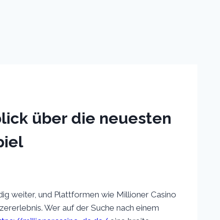
blick über die neuesten
iel
dig weiter, und Plattformen wie Millioner Casino
tzererlebnis. Wer auf der Suche nach einem