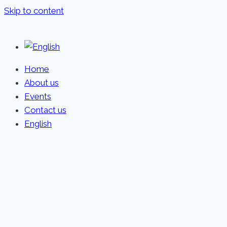
Skip to content
Home
About us
Events
Contact us
English