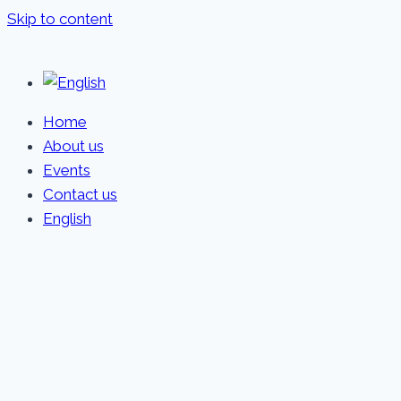
Skip to content
Home
About us
Events
Contact us
English