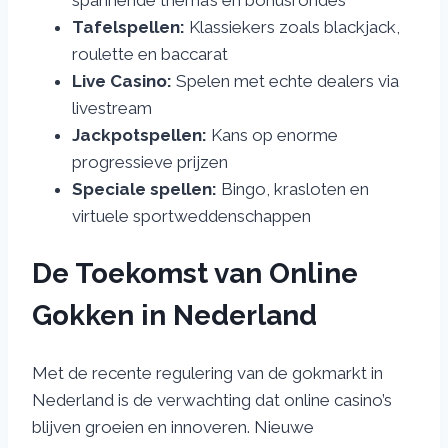
Tafelspellen:
Klassiekers zoals blackjack,
roulette en baccarat
Live Casino:
Spelen met echte dealers via
livestream
Jackpotspellen:
Kans op enorme
progressieve prijzen
Speciale spellen:
Bingo, krasloten en
virtuele sportweddenschappen
De Toekomst van Online
Gokken in Nederland
Met de recente regulering van de gokmarkt in
Nederland is de verwachting dat online casino’s
blijven groeien en innoveren. Nieuwe