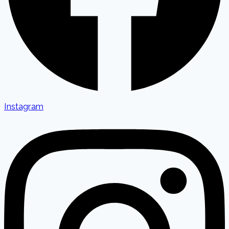
Instagram