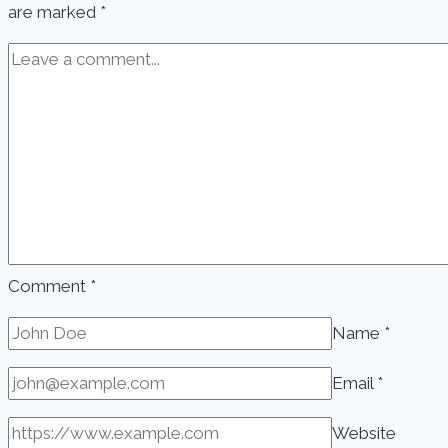
are marked
*
Comment
*
Name
*
Email
*
Website