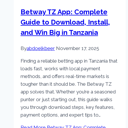
Betway TZ App: Complete
Guide to Download, Install,
and Win Big in Tanzania
By
abdoelkbeer
November 17, 2025
Finding a reliable betting app in Tanzania that
loads fast, works with local payment
methods, and offers real-time markets is
tougher than it should be. The Betway TZ
app solves that. Whether you’re a seasoned
punter or just starting out, this guide walks
you through download steps, key features,
payment options, and expert tips to…
Read More
Betway TZ App: Complete