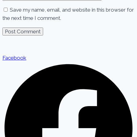
Save my name, email, and website in this browser for
the next time I comment.
Facebook