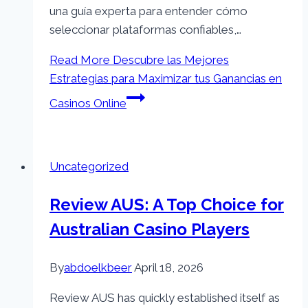
una guía experta para entender cómo
seleccionar plataformas confiables,…
Read More
Descubre las Mejores
Estrategias para Maximizar tus Ganancias en
Casinos Online
Uncategorized
Review AUS: A Top Choice for
Australian Casino Players
By
abdoelkbeer
April 18, 2026
Review AUS has quickly established itself as