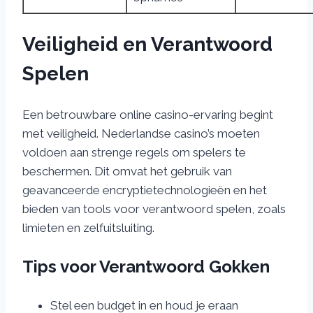
Veiligheid en Verantwoord
Spelen
Een betrouwbare online casino-ervaring begint
met veiligheid. Nederlandse casino’s moeten
voldoen aan strenge regels om spelers te
beschermen. Dit omvat het gebruik van
geavanceerde encryptietechnologieën en het
bieden van tools voor verantwoord spelen, zoals
limieten en zelfuitsluiting.
Tips voor Verantwoord Gokken
Stel een budget in en houd je eraan