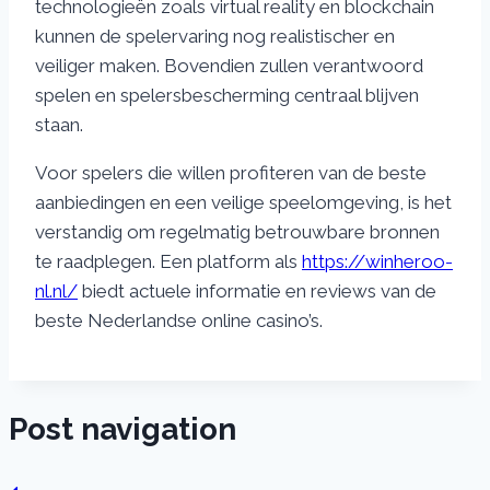
technologieën zoals virtual reality en blockchain
kunnen de spelervaring nog realistischer en
veiliger maken. Bovendien zullen verantwoord
spelen en spelersbescherming centraal blijven
staan.
Voor spelers die willen profiteren van de beste
aanbiedingen en een veilige speelomgeving, is het
verstandig om regelmatig betrouwbare bronnen
te raadplegen. Een platform als
https://winheroo-
nl.nl/
biedt actuele informatie en reviews van de
beste Nederlandse online casino’s.
Post navigation