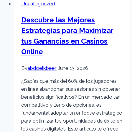
Uncategorized
Descubre las Mejores
Estrategias para Maximizar
tus Ganancias en Casinos
Online
By
abdoelkbeer
June 13, 2026
¿Sabías que más del 60% de los jugadores
en línea abandonan sus sesiones sin obtener
beneficios significativos? En un mercado tan
competitivo y lleno de opciones, es
fundamental adoptar un enfoque estratégico
para optimizar tus oportunidades de éxito en
los casinos digitales. Este artículo te ofrece