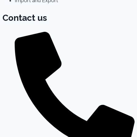
Import and Export
Contact us