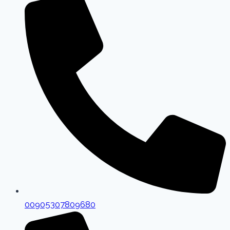
00905307809680