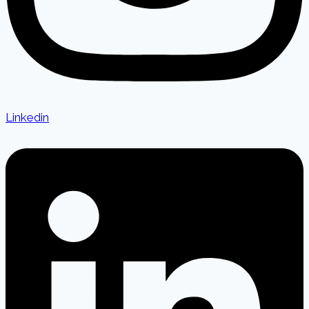
Linkedin