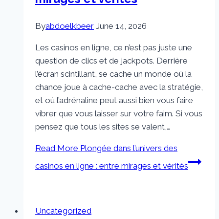
By
abdoelkbeer
June 14, 2026
Les casinos en ligne, ce n’est pas juste une
question de clics et de jackpots. Derrière
l’écran scintillant, se cache un monde où la
chance joue à cache-cache avec la stratégie,
et où l’adrénaline peut aussi bien vous faire
vibrer que vous laisser sur votre faim. Si vous
pensez que tous les sites se valent,…
Read More
Plongée dans l’univers des
casinos en ligne : entre mirages et vérités
Uncategorized