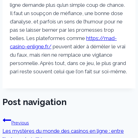
ligne demande plus qu’un simple coup de chance.
Il faut un soupçon de méfiance, une bonne dose
d’analyse, et parfois un sens de l’humour pour ne
pas se laisser berner par les promesses trop
belles. Les plateformes comme
https://mad-
casino-enligne.fr/
peuvent aider à démêler le vrai
du faux, mais rien ne remplace une vigilance
personnelle. Après tout, dans ce jeu, le plus grand
pari reste souvent celui que l’on fait sur soi-même.
Post navigation
Previous
Les mystères du monde des casinos en ligne : entre