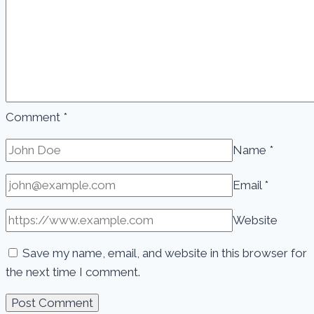
Comment
*
Name
*
Email
*
Website
Save my name, email, and website in this browser for
the next time I comment.