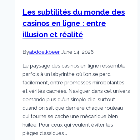
Les subtilités du monde des
casinos en ligne : entre
illusion et réalité
By
abdoelkbeer
June 14, 2026
Le paysage des casinos en ligne ressemble
parfois à un labyrinthe où l’on se perd
facilement, entre promesses mirobolantes
et vérités cachées. Naviguer dans cet univers
demande plus qu’un simple clic, surtout
quand on sait que derrière chaque rouleau
qui tourne se cache une mécanique bien
huilée. Pour ceux qui veulent éviter les
pièges classiques,…