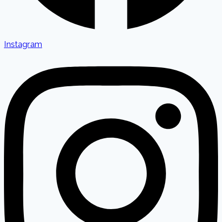
Instagram