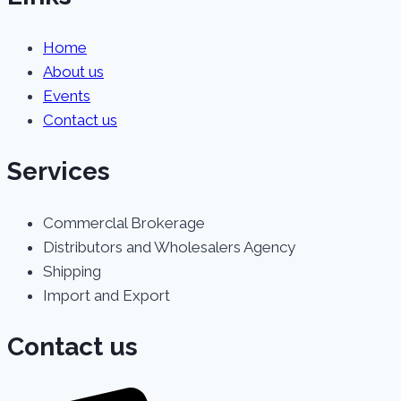
Home
About us
Events
Contact us
Services
Commerclal Brokerage
Distributors and Wholesalers Agency
Shipping
Import and Export
Contact us