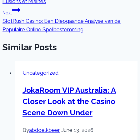
illusions et réalités
Next
SlotRush Casino: Een Diepgaande Analyse van de
Populaire Online Spelbestemming
Similar Posts
Uncategorized
JokaRoom VIP Australia: A
Closer Look at the Casino
Scene Down Under
By
abdoelkbeer
June 13, 2026