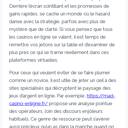
Derrière l’écran scintillant et les promesses de
gains rapides, se cache un monde où le hasard
danse avec la stratégie, parfois avec plus de
mystère que de clarté. Si vous pensez que tous
les casinos en ligne se valent, il est temps de
remettre vos jetons sur la table et d’examiner de
plus près ce qui se trame réellement dans ces
plateformes virtuelles.
Pour ceux qui veulent éviter de se faire plumer
comme un novice, il est utile de jeter un œil à des
sites spécialisés qui décryptent le paysage des
jeux d’argent en ligne. Par exemple,
https://mad-
casino-enligne.fr/
propose une analyse pointue
des opérateurs, loin des discours enjôleurs
habituels. Ce genre de ressource peut s’avérer
aussi précieux qu’un as dans la manche quand on