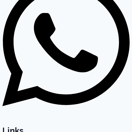
Links