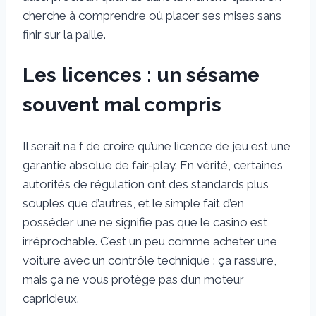
cherche à comprendre où placer ses mises sans
finir sur la paille.
Les licences : un sésame
souvent mal compris
Il serait naïf de croire qu’une licence de jeu est une
garantie absolue de fair-play. En vérité, certaines
autorités de régulation ont des standards plus
souples que d’autres, et le simple fait d’en
posséder une ne signifie pas que le casino est
irréprochable. C’est un peu comme acheter une
voiture avec un contrôle technique : ça rassure,
mais ça ne vous protège pas d’un moteur
capricieux.