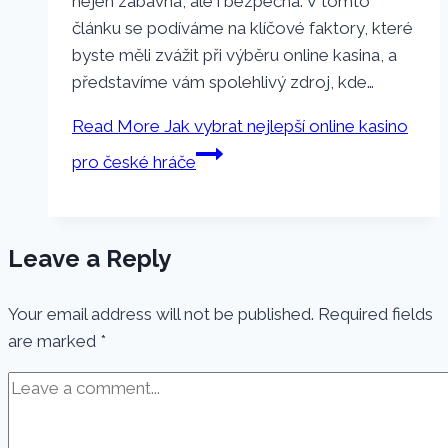
nejen zábavná, ale i bezpečná. V tomto
článku se podíváme na klíčové faktory, které
byste měli zvážit při výběru online kasina, a
představíme vám spolehlivý zdroj, kde…
Read More
Jak vybrat nejlepší online kasino
pro české hráče
Leave a Reply
Your email address will not be published.
Required fields
are marked
*