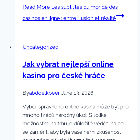
Read More
Les subtilités du monde des
casinos en ligne : entre illusion et réalité
Uncategorized
Jak vybrat nejlepší online
kasino pro české hráče
By
abdoelkbeer
June 13, 2026
Výběr správného online kasina může být pro
mnoho hráčů náročný úkol. S tolika
možnostmi na trhu je důležité vědět, na co
se zaměřit, aby byla vaše herní zkušenost