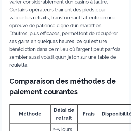
varier considérablement d’un casino à l’autre.
Certains opérateurs traînent des pieds pour
valider les retraits, transformant l’attente en une
épreuve de patience digne d’un marathon.
D’autres, plus efficaces, permettent de récupérer
ses gains en quelques heures, ce qui est une
bénédiction dans ce milieu où l’argent peut parfois
sembler aussi volatil qu’un jeton sur une table de
roulette.
Comparaison des méthodes de
paiement courantes
Délai de
Méthode
Frais
Disponibilit
retrait
2-5 jours