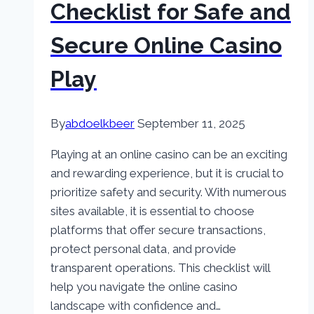
Checklist for Safe and
Secure Online Casino
Play
By
abdoelkbeer
September 11, 2025
Playing at an online casino can be an exciting
and rewarding experience, but it is crucial to
prioritize safety and security. With numerous
sites available, it is essential to choose
platforms that offer secure transactions,
protect personal data, and provide
transparent operations. This checklist will
help you navigate the online casino
landscape with confidence and…