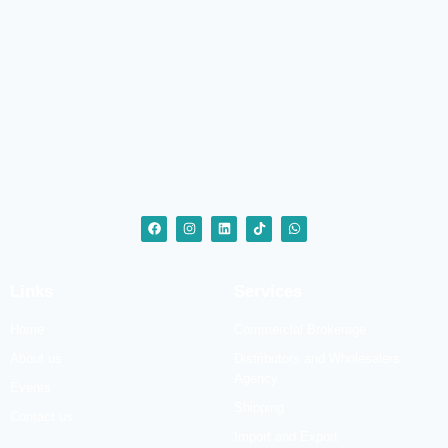
Links
Services
Home
Commerclal Brokerage
About us
Distributors and Wholesalers
Agency
Events
Shipping
Contact us
Import and Export