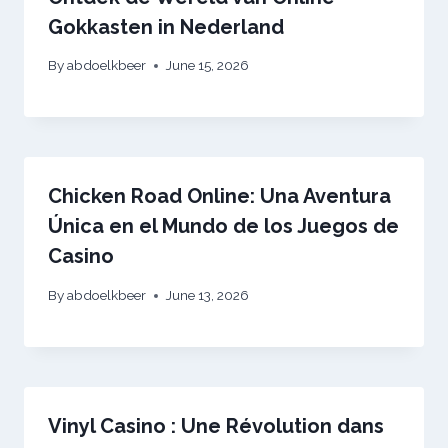
Gokkasten in Nederland
By
abdoelkbeer
June 15, 2026
Chicken Road Online: Una Aventura
Única en el Mundo de los Juegos de
Casino
By
abdoelkbeer
June 13, 2026
Vinyl Casino : Une Révolution dans