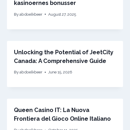
kasinoernes bonusser
By
abdoelkbeer
August 27, 2025
Unlocking the Potential of JeetCity
Canada: A Comprehensive Guide
By
abdoelkbeer
June 15, 2026
Queen Casino IT: La Nuova
Frontiera del Gioco Online Italiano