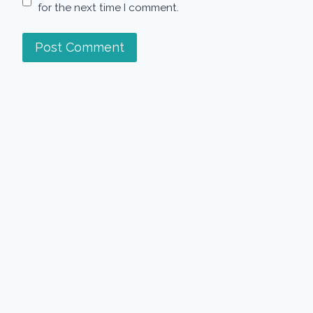
for the next time I comment.