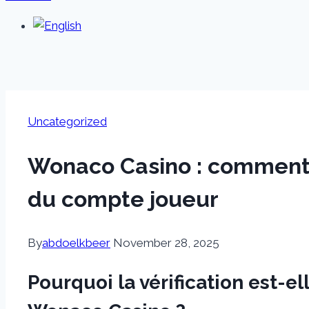
Uncategorized
Wonaco Casino : comment r
du compte joueur
By
abdoelkbeer
November 28, 2025
Pourquoi la vérification est-e