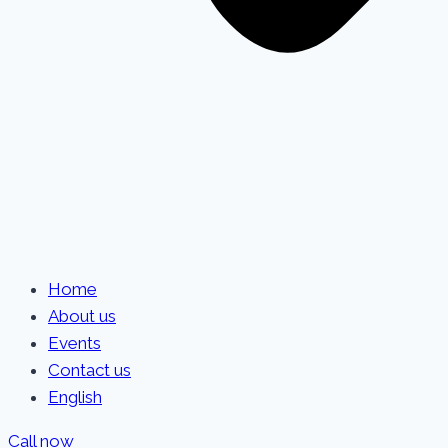
Home
About us
Events
Contact us
English
Call now