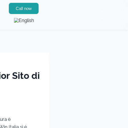
Call now
or Sito di
ura è
n Italia si è