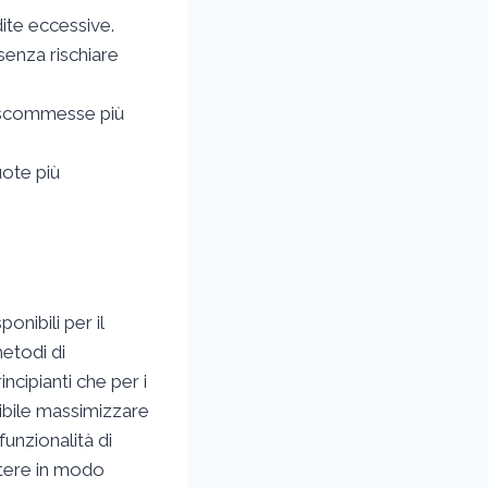
dite eccessive.
 senza rischiare
re scommesse più
ote più
nibili per il
metodi di
incipianti che per i
sibile massimizzare
funzionalità di
ttere in modo