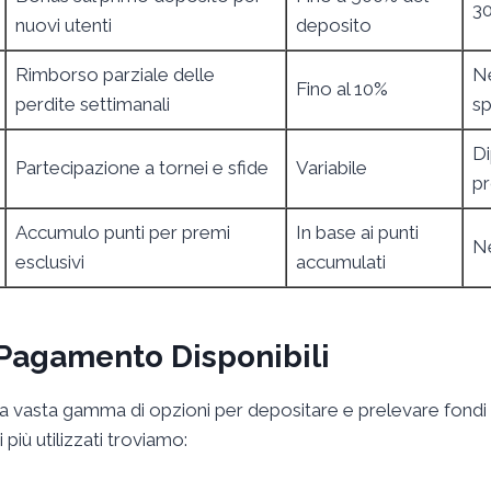
30
nuovi utenti
deposito
Rimborso parziale delle
Ne
Fino al 10%
perdite settimanali
sp
Di
Partecipazione a tornei e sfide
Variabile
p
Accumulo punti per premi
In base ai punti
Ne
esclusivi
accumulati
 Pagamento Disponibili
una vasta gamma di opzioni per depositare e prelevare fondi
 più utilizzati troviamo: