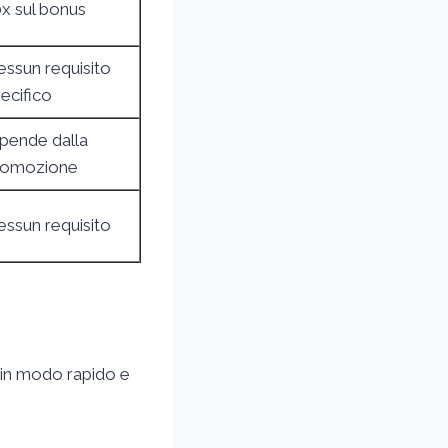
x sul bonus
ssun requisito
ecifico
pende dalla
romozione
ssun requisito
 in modo rapido e