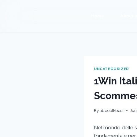
Home
About 
UNCATEGORIZED
1Win Ital
Scommes
By
abdoelkbeer
Jun
Nel mondo delle sc
fondamentale per v