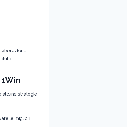
 elaborazione
alute.
 1Win
e alcune strategie
are le migliori