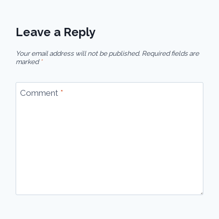
Leave a Reply
Your email address will not be published.
Required fields are
marked
*
Comment
*