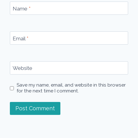
Name
*
Email
*
Website
Save my name, email, and website in this browser
for the next time I comment.