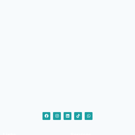
Links
Services