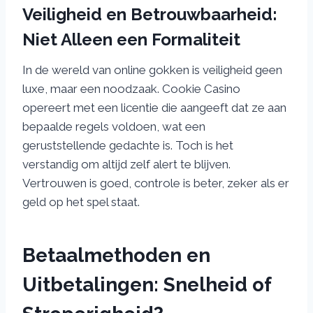
Veiligheid en Betrouwbaarheid:
Niet Alleen een Formaliteit
In de wereld van online gokken is veiligheid geen
luxe, maar een noodzaak. Cookie Casino
opereert met een licentie die aangeeft dat ze aan
bepaalde regels voldoen, wat een
geruststellende gedachte is. Toch is het
verstandig om altijd zelf alert te blijven.
Vertrouwen is goed, controle is beter, zeker als er
geld op het spel staat.
Betaalmethoden en
Uitbetalingen: Snelheid of