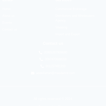
Home
Commerclal Brokerage
About us
Distributors and Wholesalers
Agency
Events
Shipping
Contact us
Import and Export
Contact us
00905307809680
0097470608558
001157481200⁩
abdelfattah@masdartrd.com
All rights reserved © 2024