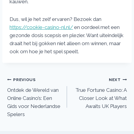
kauwen.
Dus, wil je het zelf ervaren? Bezoek dan
https://cookie-casino-nl.nl/
en oordeel met een
gezonde dosis scepsis en plezier. Want uiteindelijk
draait het bij gokken niet alleen om winnen, maar
ook om hoe je het spel speelt.
PREVIOUS
NEXT
Ontdek de Wereld van
True Fortune Casino: A
Online Casino’s: Een
Closer Look at What
Gids voor Nederlandse
Awaits UK Players
Spelers