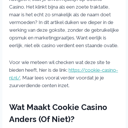
Casino. Het klinkt bijna als een zoete traktatie,
maar is het echt zo smakelijk als de naam doet
vermoeden? In dit artikel duiken we dieper in de
werking van deze goksite, zonder de gebruikelijke
opsmuk en marketingpraatjes. Want eerlijk is
eerlijk, niet elk casino verdient een staande ovatie.
Voor wie meteen wil checken wat deze site te
bieden heeft, hier is de link:
https://cookie-casino-
nl.nl/
. Maar lees vooral verder voordat je je
zuurverdiende centen inzet.
Wat Maakt Cookie Casino
Anders (Of Niet)?