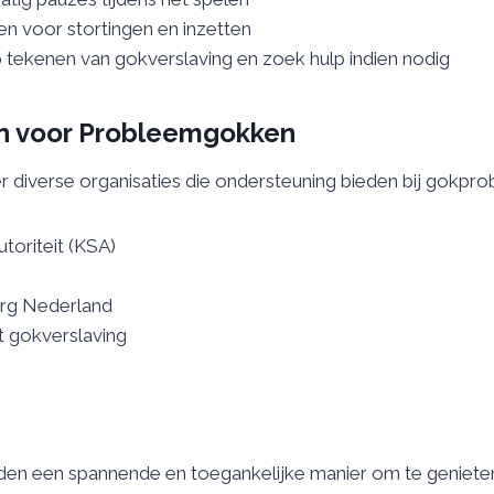
en voor stortingen en inzetten
 tekenen van gokverslaving en zoek hulp indien nodig
n voor Probleemgokken
er diverse organisaties die ondersteuning bieden bij gokpro
toriteit (KSA)
org Nederland
st gokverslaving
ieden een spannende en toegankelijke manier om te geniete