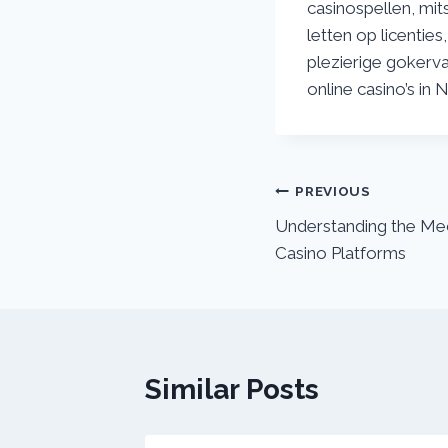
casinospellen, mi
letten op licentie
plezierige gokerv
online casino’s in
PREVIOUS
Understanding the Mec
Casino Platforms
Similar Posts