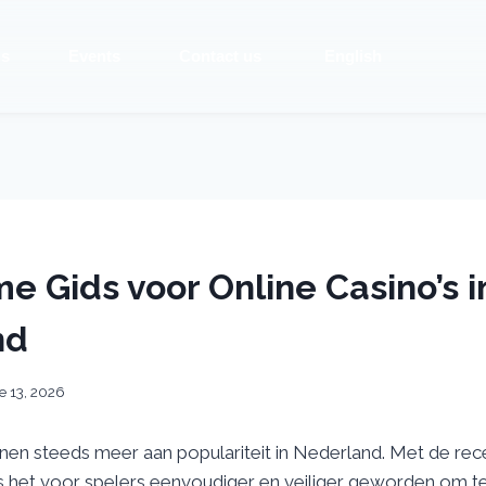
us
Events
Contact us
English
e Gids voor Online Casino’s i
nd
e 13, 2026
nnen steeds meer aan populariteit in Nederland. Met de rec
s het voor spelers eenvoudiger en veiliger geworden om t