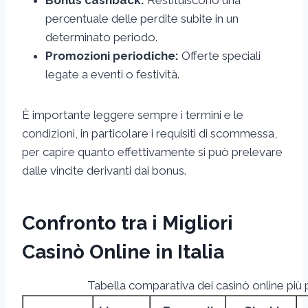
percentuale delle perdite subite in un
determinato periodo.
Promozioni periodiche:
Offerte speciali
legate a eventi o festività.
È importante leggere sempre i termini e le
condizioni, in particolare i requisiti di scommessa,
per capire quanto effettivamente si può prelevare
dalle vincite derivanti dai bonus.
Confronto tra i Migliori
Casinò Online in Italia
Tabella comparativa dei casinò online più po