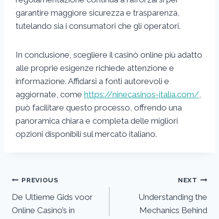
garantire maggiore sicurezza e trasparenza,
tutelando sia i consumatori che gli operatori.
In conclusione, scegliere il casinò online più adatto
alle proprie esigenze richiede attenzione e
informazione. Affidarsi a fonti autorevoli e
aggiornate, come
https://ninecasinos-italia.com/
,
può facilitare questo processo, offrendo una
panoramica chiara e completa delle migliori
opzioni disponibili sul mercato italiano.
PREVIOUS
NEXT
De Ultieme Gids voor
Understanding the
Online Casino’s in
Mechanics Behind