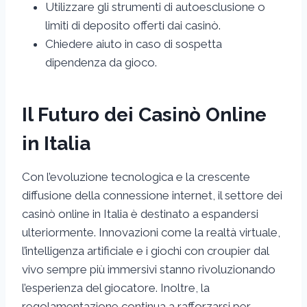
Utilizzare gli strumenti di autoesclusione o
limiti di deposito offerti dai casinò.
Chiedere aiuto in caso di sospetta
dipendenza da gioco.
Il Futuro dei Casinò Online
in Italia
Con l’evoluzione tecnologica e la crescente
diffusione della connessione internet, il settore dei
casinò online in Italia è destinato a espandersi
ulteriormente. Innovazioni come la realtà virtuale,
l’intelligenza artificiale e i giochi con croupier dal
vivo sempre più immersivi stanno rivoluzionando
l’esperienza del giocatore. Inoltre, la
regolamentazione continua a rafforzarsi per