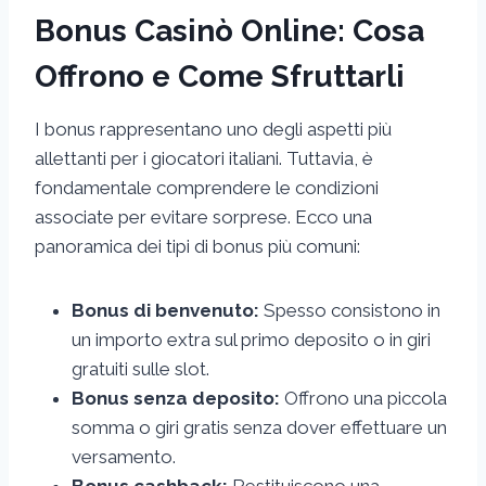
Bonus Casinò Online: Cosa
Offrono e Come Sfruttarli
I bonus rappresentano uno degli aspetti più
allettanti per i giocatori italiani. Tuttavia, è
fondamentale comprendere le condizioni
associate per evitare sorprese. Ecco una
panoramica dei tipi di bonus più comuni:
Bonus di benvenuto:
Spesso consistono in
un importo extra sul primo deposito o in giri
gratuiti sulle slot.
Bonus senza deposito:
Offrono una piccola
somma o giri gratis senza dover effettuare un
versamento.
Bonus cashback:
Restituiscono una