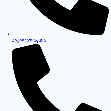
00905307809680