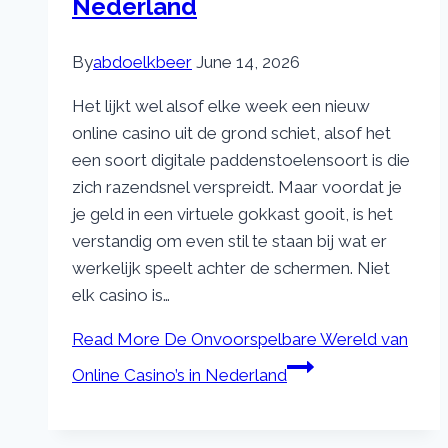
Nederland
By
abdoelkbeer
June 14, 2026
Het lijkt wel alsof elke week een nieuw
online casino uit de grond schiet, alsof het
een soort digitale paddenstoelensoort is die
zich razendsnel verspreidt. Maar voordat je
je geld in een virtuele gokkast gooit, is het
verstandig om even stil te staan bij wat er
werkelijk speelt achter de schermen. Niet
elk casino is…
Read More
De Onvoorspelbare Wereld van
Online Casino’s in Nederland