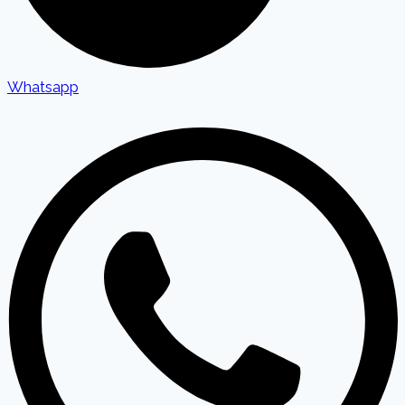
Whatsapp