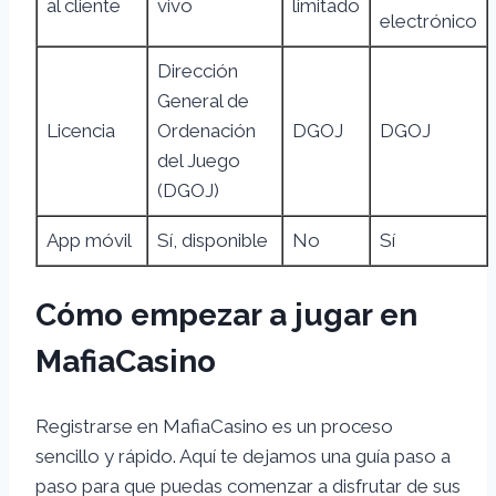
al cliente
vivo
limitado
electrónico
Dirección
General de
Licencia
Ordenación
DGOJ
DGOJ
del Juego
(DGOJ)
App móvil
Sí, disponible
No
Sí
Cómo empezar a jugar en
MafiaCasino
Registrarse en MafiaCasino es un proceso
sencillo y rápido. Aquí te dejamos una guía paso a
paso para que puedas comenzar a disfrutar de sus