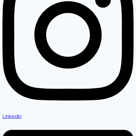
Linkedin