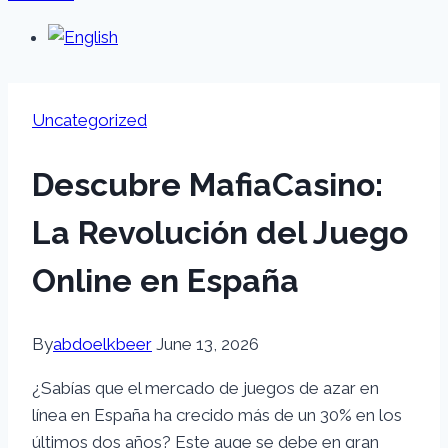
Uncategorized
Descubre MafiaCasino:
La Revolución del Juego
Online en España
By
abdoelkbeer
June 13, 2026
¿Sabías que el mercado de juegos de azar en
línea en España ha crecido más de un 30% en los
últimos dos años? Este auge se debe en gran