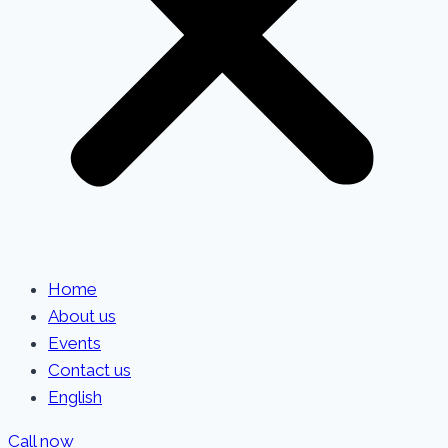
Home
About us
Events
Contact us
English
Call now