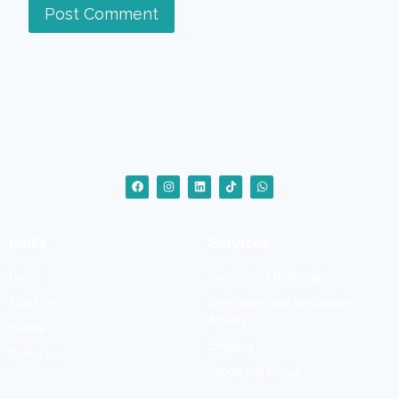
Links
Services
Home
Commerclal Brokerage
About us
Distributors and Wholesalers
Agency
Events
Shipping
Contact us
Import and Export