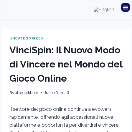
About us
Contact us
UNCATEGORIZED
VinciSpin: Il Nuovo Modo
di Vincere nel Mondo del
Gioco Online
By
abdoelkbeer
June 16, 2026
Il settore del gioco online continua a evolversi
rapidamente, offrendo agli appassionati nuove
piattaforme e opportunità per divertirsi e vincere.