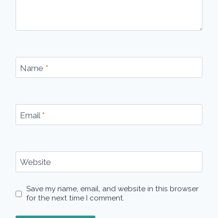
Name
*
Email
*
Website
Save my name, email, and website in this browser
for the next time I comment.