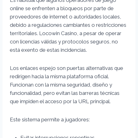
online se enfrenten a bloqueos por parte de
proveedores de internet o autoridades locales,
debido a regulaciones cambiantes o restricciones
territoriales. Locowin Casino, a pesar de operar
con licencias válidas y protocolos seguros, no
está exento de estas incidencias.
Los enlaces espejo son puertas alternativas que
redirigen hacia la misma plataforma oficial.
Funcionan con la misma seguridad, diseño y
funcionalidad, pero evitan las barreras técnicas
que impiden el acceso por la URL principal.
Este sistema permite a jugadores:
Evitar interrupciones repentinas.