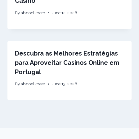
Casino
By
abdoelkbeer
June 12, 2026
Descubra as Melhores Estratégias
para Aproveitar Casinos Online em
Portugal
By
abdoelkbeer
June 13, 2026