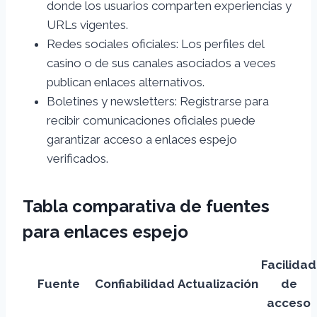
donde los usuarios comparten experiencias y
URLs vigentes.
Redes sociales oficiales: Los perfiles del
casino o de sus canales asociados a veces
publican enlaces alternativos.
Boletines y newsletters: Registrarse para
recibir comunicaciones oficiales puede
garantizar acceso a enlaces espejo
verificados.
Tabla comparativa de fuentes
para enlaces espejo
Facilidad
Fuente
Confiabilidad
Actualización
de
acceso