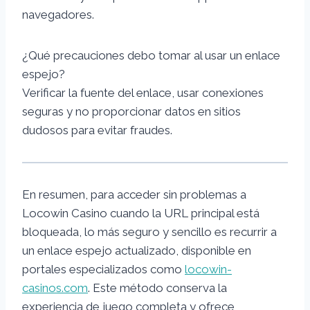
navegadores.
¿Qué precauciones debo tomar al usar un enlace
espejo?
Verificar la fuente del enlace, usar conexiones
seguras y no proporcionar datos en sitios
dudosos para evitar fraudes.
En resumen, para acceder sin problemas a
Locowin Casino cuando la URL principal está
bloqueada, lo más seguro y sencillo es recurrir a
un enlace espejo actualizado, disponible en
portales especializados como
locowin-
casinos.com
. Este método conserva la
experiencia de juego completa y ofrece