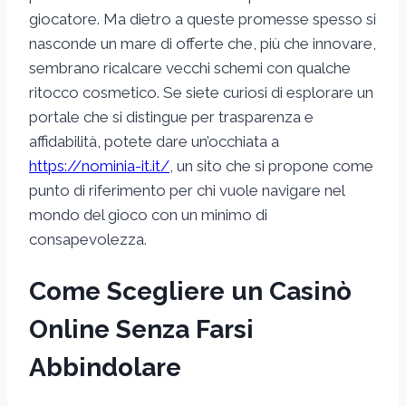
giocatore. Ma dietro a queste promesse spesso si
nasconde un mare di offerte che, più che innovare,
sembrano ricalcare vecchi schemi con qualche
ritocco cosmetico. Se siete curiosi di esplorare un
portale che si distingue per trasparenza e
affidabilità, potete dare un’occhiata a
https://nominia-it.it/
, un sito che si propone come
punto di riferimento per chi vuole navigare nel
mondo del gioco con un minimo di
consapevolezza.
Come Scegliere un Casinò
Online Senza Farsi
Abbindolare