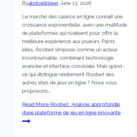
By
abdoelkbeer
June 13, 2026
Le marché des casinos en ligne connaît une
croissance exponentielle, avec une multitude
de plateformes qui rivalisent pour offrir la
meilleure expérience aux joueurs. Parmi
elles, Roobet s’impose comme un acteur
incontournable, combinant technologie
avancée et interface conviviale. Mais qu’est-
ce qui distingue réellement Roobet des
autres sites de jeux en ligne ? Nous vous
proposons…
Read More
Roobet : Analyse approfondie
d’une plateforme de jeu en ligne innovante