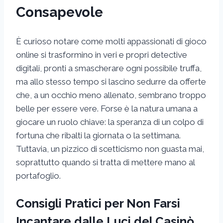
Consapevole
È curioso notare come molti appassionati di gioco
online si trasformino in veri e propri detective
digitali, pronti a smascherare ogni possibile truffa,
ma allo stesso tempo si lascino sedurre da offerte
che, a un occhio meno allenato, sembrano troppo
belle per essere vere. Forse è la natura umana a
giocare un ruolo chiave: la speranza di un colpo di
fortuna che ribalti la giornata o la settimana.
Tuttavia, un pizzico di scetticismo non guasta mai,
soprattutto quando si tratta di mettere mano al
portafoglio.
Consigli Pratici per Non Farsi
Incantare dalle Luci del Casinò