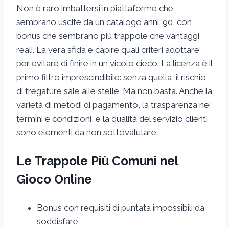
Non è raro imbattersi in piattaforme che
sembrano uscite da un catalogo anni ’90, con
bonus che sembrano più trappole che vantaggi
reali. La vera sfida è capire quali criteri adottare
per evitare di finire in un vicolo cieco. La licenza è il
primo filtro imprescindibile: senza quella, il rischio
di fregature sale alle stelle. Ma non basta. Anche la
varietà di metodi di pagamento, la trasparenza nei
termini e condizioni, e la qualità del servizio clienti
sono elementi da non sottovalutare.
Le Trappole Più Comuni nel
Gioco Online
Bonus con requisiti di puntata impossibili da
soddisfare