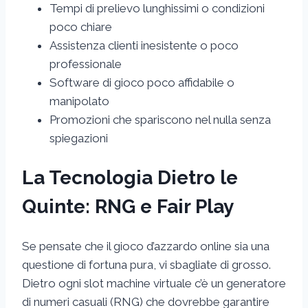
Tempi di prelievo lunghissimi o condizioni
poco chiare
Assistenza clienti inesistente o poco
professionale
Software di gioco poco affidabile o
manipolato
Promozioni che spariscono nel nulla senza
spiegazioni
La Tecnologia Dietro le
Quinte: RNG e Fair Play
Se pensate che il gioco d’azzardo online sia una
questione di fortuna pura, vi sbagliate di grosso.
Dietro ogni slot machine virtuale c’è un generatore
di numeri casuali (RNG) che dovrebbe garantire