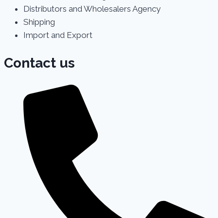
Distributors and Wholesalers Agency
Shipping
Import and Export
Contact us