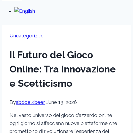
Uncategorized
Il Futuro del Gioco
Online: Tra Innovazione
e Scetticismo
By
abdoelkbeer
June 13, 2026
Nel vasto universo del gioco d’azzardo online,
ogni giorno si affacciano nuove piattaforme che
promettono di rivoluzionare l’esperienza del