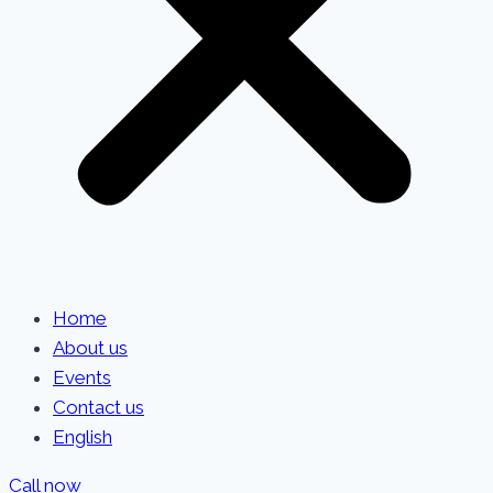
Home
About us
Events
Contact us
English
Call now