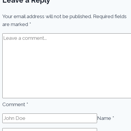
Leave a Reply
Your email address will not be published.
Required fields
are marked
*
Comment
*
Name
*