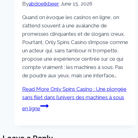
By
abdoelkbeer
June 15, 2026
Quand on évoque les casinos en ligne, on
s’attend souvent à une avalanche de
promesses clinquantes et de slogans creux.
Pourtant, Only Spins Casino s’impose comme
un acteur qui, sans tambour ni trompette,
propose une expérience centrée sur ce qui
compte vraiment : les machines à sous. Pas
de poudre aux yeux, mais une interface…
Read More
Only Spins Casino : Une plongée
sans filet dans l’univers des machines à sous
en ligne