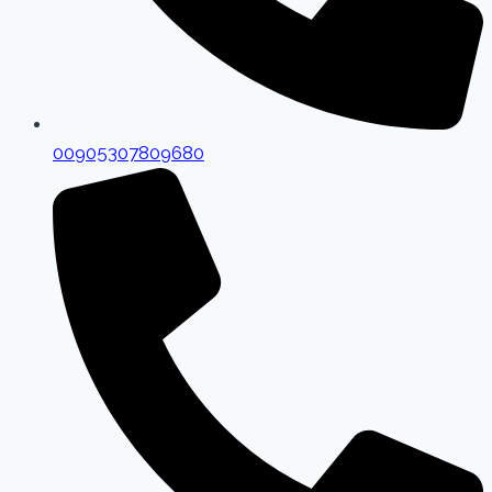
00905307809680