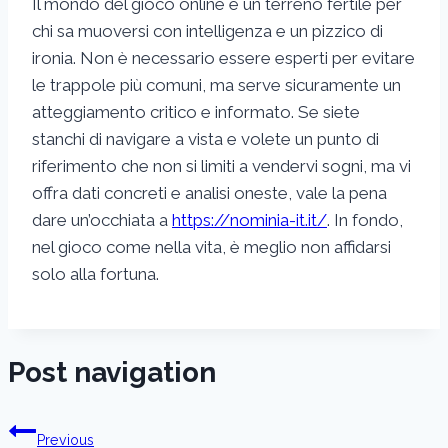
Il mondo del gioco online è un terreno fertile per
chi sa muoversi con intelligenza e un pizzico di
ironia. Non è necessario essere esperti per evitare
le trappole più comuni, ma serve sicuramente un
atteggiamento critico e informato. Se siete
stanchi di navigare a vista e volete un punto di
riferimento che non si limiti a vendervi sogni, ma vi
offra dati concreti e analisi oneste, vale la pena
dare un’occhiata a
https://nominia-it.it/
. In fondo,
nel gioco come nella vita, è meglio non affidarsi
solo alla fortuna.
Post navigation
Previous