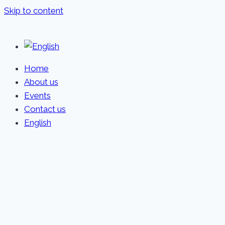
Skip to content
Home
About us
Events
Contact us
English