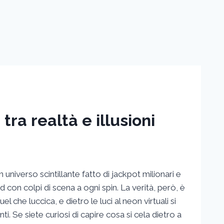
tra realtà e illusioni
universo scintillante fatto di jackpot milionari e
con colpi di scena a ogni spin. La verità, però, è
 che luccica, e dietro le luci al neon virtuali si
 Se siete curiosi di capire cosa si cela dietro a