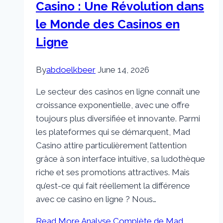
Casino : Une Révolution dans
le Monde des Casinos en
Ligne
By
abdoelkbeer
June 14, 2026
Le secteur des casinos en ligne connaît une
croissance exponentielle, avec une offre
toujours plus diversifiée et innovante. Parmi
les plateformes qui se démarquent, Mad
Casino attire particulièrement l’attention
grâce à son interface intuitive, sa ludothèque
riche et ses promotions attractives. Mais
qu’est-ce qui fait réellement la différence
avec ce casino en ligne ? Nous…
Read More
Analyse Complète de Mad