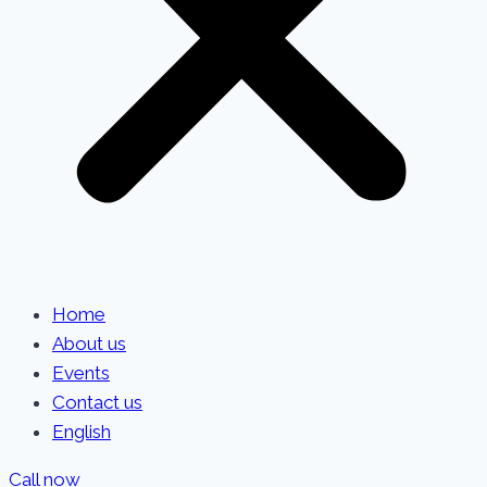
Home
About us
Events
Contact us
English
Call now