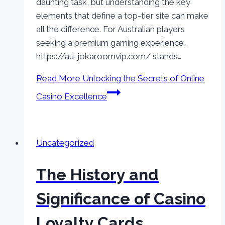
daunting task, but understanding the key
elements that define a top-tier site can make
all the difference. For Australian players
seeking a premium gaming experience,
https://au-jokaroomvip.com/ stands…
Read More
Unlocking the Secrets of Online
Casino Excellence
Uncategorized
The History and
Significance of Casino
Loyalty Cards