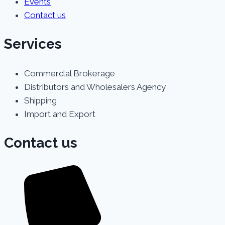
Events
Contact us
Services
Commerclal Brokerage
Distributors and Wholesalers Agency
Shipping
Import and Export
Contact us