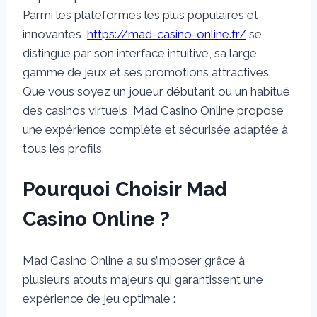
Parmi les plateformes les plus populaires et
innovantes,
https://mad-casino-online.fr/
se
distingue par son interface intuitive, sa large
gamme de jeux et ses promotions attractives.
Que vous soyez un joueur débutant ou un habitué
des casinos virtuels, Mad Casino Online propose
une expérience complète et sécurisée adaptée à
tous les profils.
Pourquoi Choisir Mad
Casino Online ?
Mad Casino Online a su s’imposer grâce à
plusieurs atouts majeurs qui garantissent une
expérience de jeu optimale :