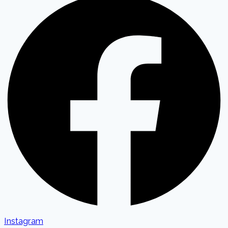
Instagram