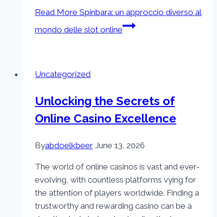
Read More
Spinbara: un approccio diverso al
mondo delle slot online
Uncategorized
Unlocking the Secrets of
Online Casino Excellence
By
abdoelkbeer
June 13, 2026
The world of online casinos is vast and ever-
evolving, with countless platforms vying for
the attention of players worldwide. Finding a
trustworthy and rewarding casino can be a