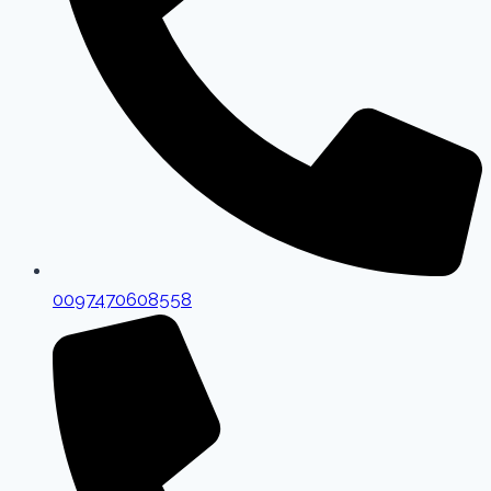
0097470608558