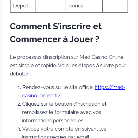
Dépôt
bonus
Comment S’inscrire et
Commencer à Jouer ?
Le processus d’inscription sur Mad Casino Online
est simple et rapide. Voici les étapes à suivre pour
débuter :
Rendez-vous sur le site officiel
https://mad-
casino-online.fr/
.
Cliquez sur le bouton d’inscription et
remplissez le formulaire avec vos
informations personnelles.
Validez votre compte en suivant les
instructions reçues par email.