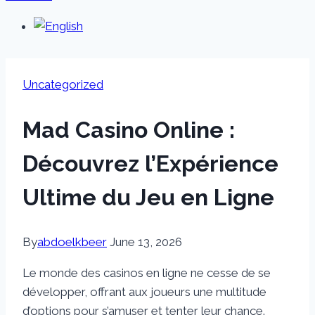
Uncategorized
Mad Casino Online :
Découvrez l’Expérience
Ultime du Jeu en Ligne
By
abdoelkbeer
June 13, 2026
Le monde des casinos en ligne ne cesse de se
développer, offrant aux joueurs une multitude
d’options pour s’amuser et tenter leur chance.