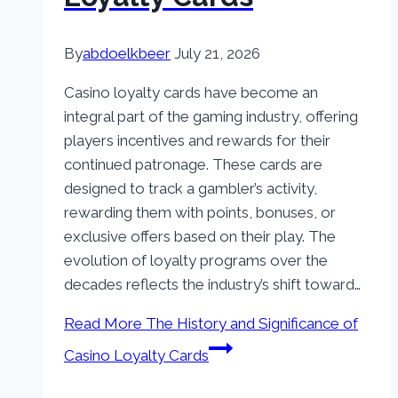
By
abdoelkbeer
July 21, 2026
Casino loyalty cards have become an
integral part of the gaming industry, offering
players incentives and rewards for their
continued patronage. These cards are
designed to track a gambler’s activity,
rewarding them with points, bonuses, or
exclusive offers based on their play. The
evolution of loyalty programs over the
decades reflects the industry’s shift toward…
Read More
The History and Significance of
Casino Loyalty Cards