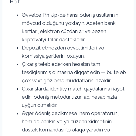
Həll:
Əvvəlcə Pin Up-də hansı ödəniş üsullarının
mövcud olduğunu yoxlayın. Adətən bank
kartları, elektron cüzdanlar və bəzən
kriptovalyutalar dəstəklənir.
Depozit etməzdən əvvəl limitləri və
komissiya şərtlərini oxuyun.
Çıxarış tələb edərkən hesabın tam
təsdiqlənmiş olmasına diqqət edin — bu tələb
çox vaxt gözləmə müddətlərini azaldır.
Çıxarışlarda identity match qaydalarına riayət
edin: ödəniş metodunuzun adı hesabınızla
uyğun olmalıdır.
Əgər ödəniş gecikməsə, həm operatorun,
həm də bankın və ya cüzdan xidmətinin
dəstək komandası ilə əlaqə yaradın və