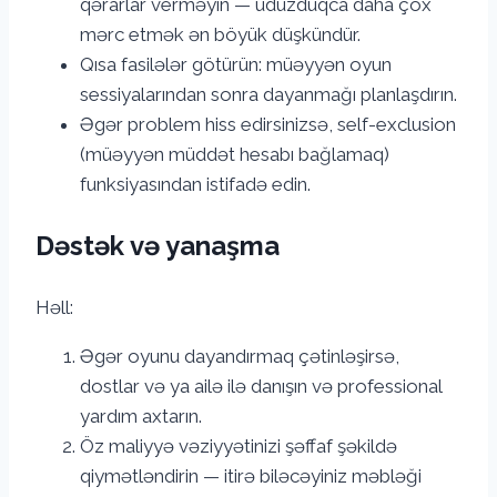
qərarlar verməyin — uduzduqca daha çox
mərc etmək ən böyük düşkündür.
Qısa fasilələr götürün: müəyyən oyun
sessiyalarından sonra dayanmağı planlaşdırın.
Əgər problem hiss edirsinizsə, self-exclusion
(müəyyən müddət hesabı bağlamaq)
funksiyasından istifadə edin.
Dəstək və yanaşma
Həll:
Əgər oyunu dayandırmaq çətinləşirsə,
dostlar və ya ailə ilə danışın və professional
yardım axtarın.
Öz maliyyə vəziyyətinizi şəffaf şəkildə
qiymətləndirin — itirə biləcəyiniz məbləği