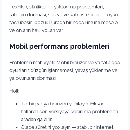
Texniki çətinliklər — yüklənmə problemləri,
tətbiqin donması, səs və vizual nasazlıqlar — oyun
təcrübəsini pozur. Burada bir neçə ümumi məsələ
və onların həlli yolları var.
Mobil performans problemleri
Problemin mahiyyəti: Mobil brauzer və ya tətbiqdə
oyunların düzgün işləməməsi, yavaş yüklənmə və
ya oyunların donması.
Həll:
Tətbiq və ya brauzeri yeniləyin. Əksər
hallarda son versiyaya keçirilmə problemləri
aradan qaldırır.
Əlaqə sürətini yoxlayın — stabil bir internet