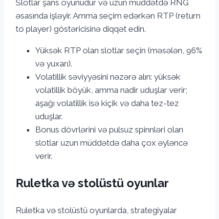
Slotlar şans oyunudur və uzun müddətdə RNG
əsasında işləyir. Amma seçim edərkən RTP (return
to player) göstəricisinə diqqət edin.
Yüksək RTP olan slotlar seçin (məsələn, 96%
və yuxarı).
Volatillik səviyyəsini nəzərə alın: yüksək
volatillik böyük, amma nadir uduşlar verir;
aşağı volatillik isə kiçik və daha tez-tez
uduşlar.
Bonus dövrlərini və pulsuz spinnləri olan
slotlar uzun müddətdə daha çox əyləncə
verir.
Ruletka və stolüstü oyunlar
Ruletka və stolüstü oyunlarda, strategiyalar