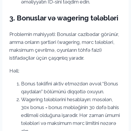
əməliyyatın ID-sini təqdim edin.
3. Bonuslar və wagering tələbləri
Problemin mahiyyəti: Bonuslar cazibədar görünür,
amma onların şərtləri (wagering, mərc tələbləri,
maksimum çevrilmə, oyunların töhfə faizi)
istifadəçilər üçün çaşqınlıq yaradır.
Həll:
Bonus təklifini aktiv etməzdən əvvəl “Bonus
qaydaları” bölümünü diqqətlə oxuyun.
Wagering tələblərini hesablayın: məsələn,
30x bonus = bonus məbləğinin 30 dəfə bahis
edilməli olduğuna işarədir. Hər zaman ümumi
tələbləri və maksimum mərc limitini nəzərə
alın.