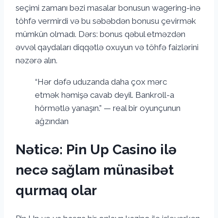
seçimi zamanı bəzi masalar bonusun wagering-inə
töhfə vermirdi və bu səbəbdən bonusu çevirmək
mümkün olmadı. Dərs: bonus qəbul etməzdən
əvvəl qaydaları diqqətlə oxuyun və töhfə faizlərini
nəzərə alın.
“Hər dəfə uduzanda daha çox mərc
etmək həmişə cavab deyil. Bankroll-a
hörmətlə yanaşın.” — real bir oyunçunun
ağzından
Nəticə: Pin Up Casino ilə
necə sağlam münasibət
qurmaq olar