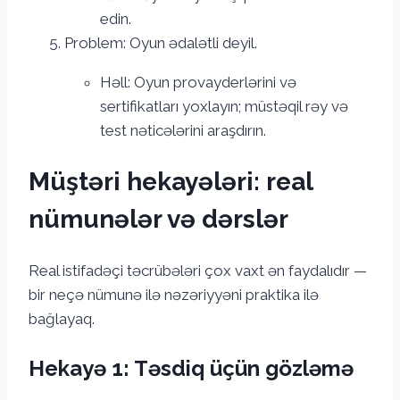
edin.
Problem: Oyun ədalətli deyil.
Həll: Oyun provayderlərini və
sertifikatları yoxlayın; müstəqil rəy və
test nəticələrini araşdırın.
Müştəri hekayələri: real
nümunələr və dərslər
Real istifadəçi təcrübələri çox vaxt ən faydalıdır —
bir neçə nümunə ilə nəzəriyyəni praktika ilə
bağlayaq.
Hekayə 1: Təsdiq üçün gözləmə