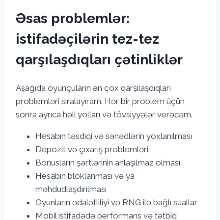
Əsas problemlər:
istifadəçilərin tez-tez
qarşılaşdıqları çətinliklər
Aşağıda oyunçuların ən çox qarşılaşdıqları
problemləri sıralayıram. Hər bir problem üçün
sonra ayrıca həll yolları və tövsiyyələr verəcəm.
Hesabın təsdiqi və sənədlərin yoxlanılması
Depozit və çıxarış problemləri
Bonusların şərtlərinin anlaşılmaz olması
Hesabın bloklanması və ya
məhdudlaşdırılması
Oyunların ədalətliliyi və RNG ilə bağlı suallar
Mobil istifadədə performans və tətbiq