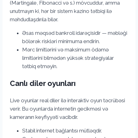
(Martingale, Fibonacci və s.) mövcuddur, amma
unutmayın ki, hər bir sistem kazino tətbiqi ilə
məhdudlaşdırıla bilər.
Əsas məqsəd bankroll idarəçisidir — məbləği
bölərək riskləri minimuma endirin.
Mərc limitlərini və maksimum ödəmə
limitlərini bilmədən yüksək strategiyalar
tətbiq etməyin.
Canlı diler oyunları
Live oyunlar real diler ilə interaktiv oyun təcrübəsi
verir. Bu oyunlarda internetin gecikməsi və
kameranın keyfiyyəti vacibdir.
Stabil internet bağlantısı mütləqdir.