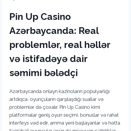
Pin Up Casino
Azərbaycanda: Real
problemlər, real həllər
və istifadəyə dair
səmimi bələdçi
Azərbaycanda onlayn kazinoların populyarlığı
artdıqca, oyunçuların qarşılaşdığı suallar və
problemlər də çoxalır. Pin Up Casino kimi
platformalar geniş oyun seçimi, bonuslar və rahat
interfeys vəd edir, amma yeni başlayanlar və hətta
təcrübəli oyunçular üçün də müəyyən çətinliklər