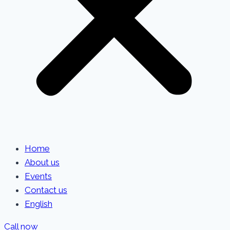
Home
About us
Events
Contact us
English
Call now