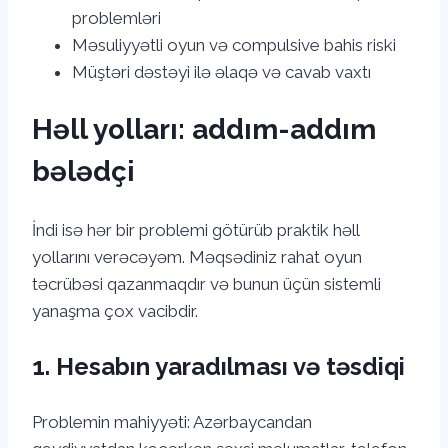
problemləri
Məsuliyyətli oyun və compulsive bahis riski
Müştəri dəstəyi ilə əlaqə və cavab vaxtı
Həll yolları: addım-addım
bələdçi
İndi isə hər bir problemi götürüb praktik həll
yollarını verəcəyəm. Məqsədiniz rahat oyun
təcrübəsi qazanmaqdır və bunun üçün sistemli
yanaşma çox vacibdir.
1. Hesabın yaradılması və təsdiqi
Problemin mahiyyəti: Azərbaycandan