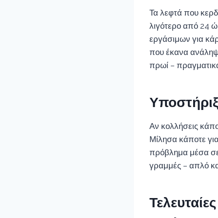
Τα λεφτά που κερδί
λιγότερο από 24 ώ
εργάσιμων για κάρ
που έκανα ανάληψ
πρωί – πραγματικά
Υποστήριξ
Αν κολλήσεις κάπο
Μίλησα κάποτε για
πρόβλημα μέσα σε 
γραμμές – απλό κ
Τελευταίες