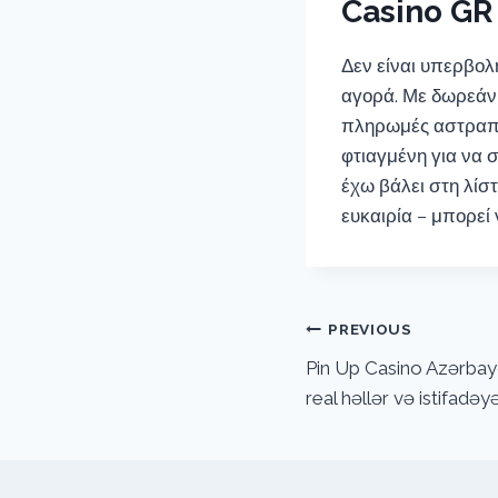
Casino GR
Δεν είναι υπερβολή
αγορά. Με δωρεάν 
πληρωμές αστραπή,
φτιαγμένη για να σ
έχω βάλει στη λίστ
ευκαιρία – μπορεί
PREVIOUS
Pin Up Casino Azərbay
real həllər və istifadə