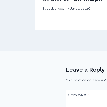
By
abdoelkbeer
June 15, 2026
Leave a Reply
Your email address will not
Comment
*