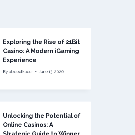
Exploring the Rise of 21Bit
Casino: A Modern iGaming
Experience
By
abdoelkbeer
June 13, 2026
Unlocking the Potential of
Online Casinos: A
Strategic Guide to Winner