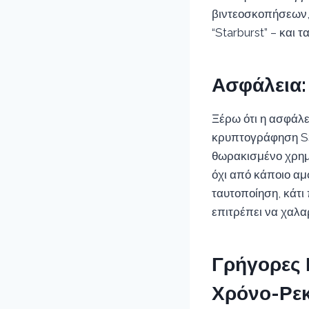
βιντεοσκοπήσεων, 
“Starburst” – και 
Ασφάλεια:
Ξέρω ότι η ασφάλε
κρυπτογράφηση SSL
θωρακισμένο χρημα
όχι από κάποιο αμ
ταυτοποίηση, κάτι
επιτρέπει να χαλα
Γρήγορες 
Χρόνο-Ρε