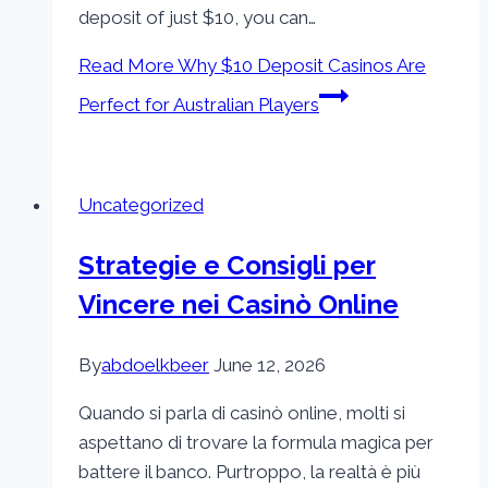
deposit of just $10, you can…
Read More
Why $10 Deposit Casinos Are
Perfect for Australian Players
Uncategorized
Strategie e Consigli per
Vincere nei Casinò Online
By
abdoelkbeer
June 12, 2026
Quando si parla di casinò online, molti si
aspettano di trovare la formula magica per
battere il banco. Purtroppo, la realtà è più