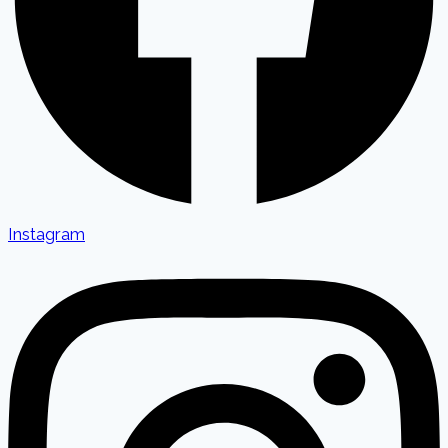
Instagram