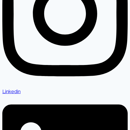
Linkedin