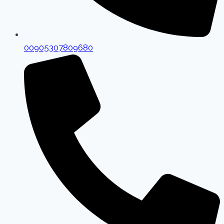
00905307809680