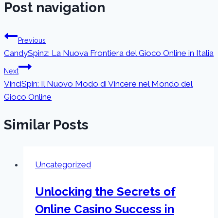
Post navigation
Previous
CandySpinz: La Nuova Frontiera del Gioco Online in Italia
Next
VinciSpin: Il Nuovo Modo di Vincere nel Mondo del
Gioco Online
Similar Posts
Uncategorized
Unlocking the Secrets of
Online Casino Success in