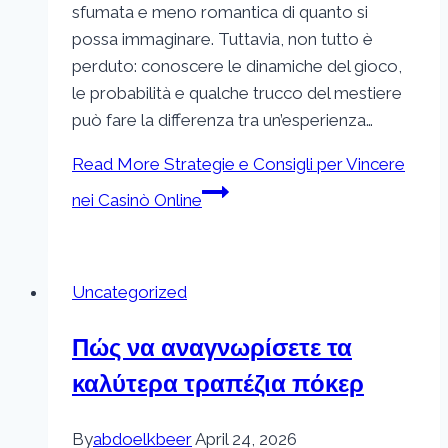
sfumata e meno romantica di quanto si
possa immaginare. Tuttavia, non tutto è
perduto: conoscere le dinamiche del gioco,
le probabilità e qualche trucco del mestiere
può fare la differenza tra un’esperienza…
Read More
Strategie e Consigli per Vincere
nei Casinò Online
Uncategorized
Πώς να αναγνωρίσετε τα
καλύτερα τραπέζια πόκερ
By
abdoelkbeer
April 24, 2026