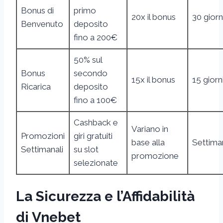
Bonus di
primo
20x il bonus
30 giorn
Benvenuto
deposito
fino a 200€
50% sul
Bonus
secondo
15x il bonus
15 giorn
Ricarica
deposito
fino a 100€
Cashback e
Variano in
Promozioni
giri gratuiti
base alla
Settima
Settimanali
su slot
promozione
selezionate
La Sicurezza e l’Affidabilità
di Vnebet