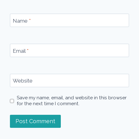
Name
*
Email
*
Website
Save my name, email, and website in this browser
for the next time I comment.