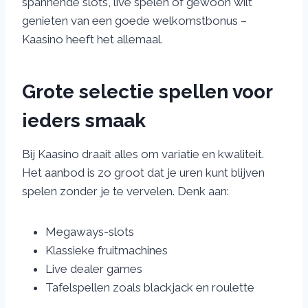
spannende slots, live spelen of gewoon wilt
genieten van een goede welkomstbonus –
Kaasino heeft het allemaal.
Grote selectie spellen voor
ieders smaak
Bij Kaasino draait alles om variatie en kwaliteit.
Het aanbod is zo groot dat je uren kunt blijven
spelen zonder je te vervelen. Denk aan:
Megaways-slots
Klassieke fruitmachines
Live dealer games
Tafelspellen zoals blackjack en roulette