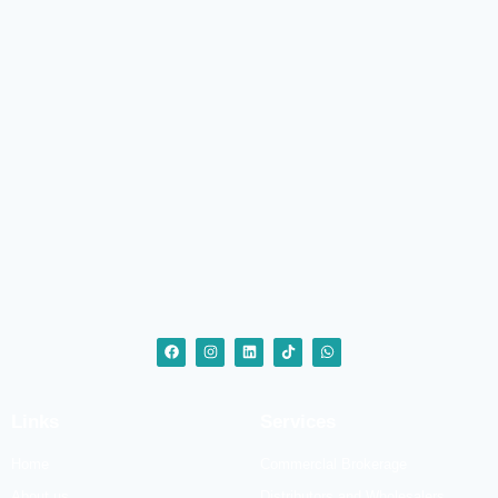
Links
Services
Home
Commerclal Brokerage
About us
Distributors and Wholesalers